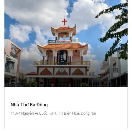
Nhà Thờ Ba Đông
110/4 Nguyễn Ái Quốc, KP1, TP. Biên Hòa, Đồng Nai