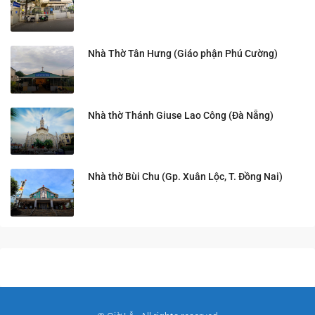
Nhà Thờ Tân Hưng (Giáo phận Phú Cường)
Nhà thờ Thánh Giuse Lao Công (Đà Nẵng)
Nhà thờ Bùi Chu (Gp. Xuân Lộc, T. Đồng Nai)