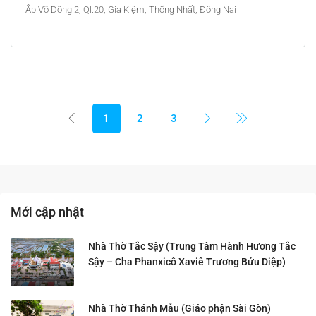
Ấp Võ Dõng 2, Ql.20, Gia Kiệm, Thống Nhất, Đồng Nai
1
2
3
Mới cập nhật
Nhà Thờ Tắc Sậy (Trung Tâm Hành Hương Tắc
Sậy – Cha Phanxicô Xaviê Trương Bửu Diệp)
Nhà Thờ Thánh Mẫu (Giáo phận Sài Gòn)