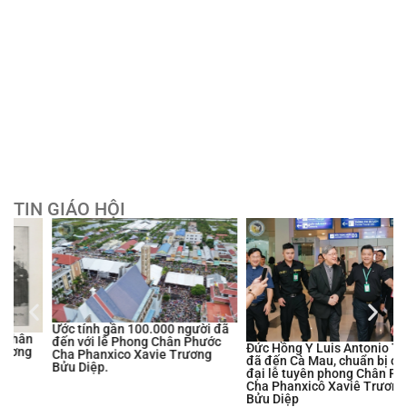
TIN GIÁO HỘI
Ước tính gần 100.000 người đã
đến với lễ Phong Chân Phước
Đức Hồng Y Luis Antonio Tagle
Cha Phanxico Xavie Trương
đã đến Cà Mau, chuẩn bị cho
Bửu Diệp.
đại lễ tuyên phong Chân Phước
Cha Phanxicô Xaviê Trương
Bửu Diệp