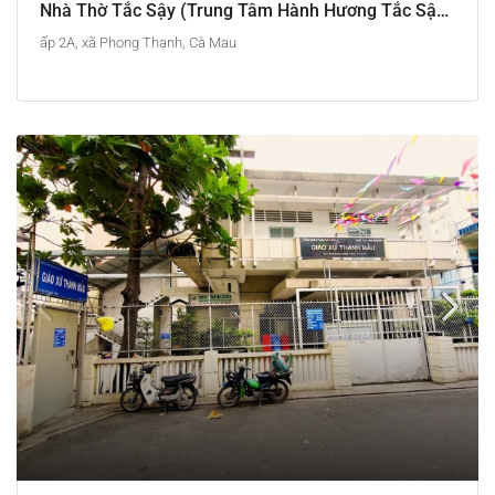
Nhà Thờ Tắc Sậy (Trung Tâm Hành Hương Tắc Sậy – Cha Phanxicô Xaviê Trương Bửu Diệp)
ấp 2A, xã Phong Thạnh, Cà Mau