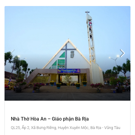
Nhà Thờ Hòa An – Giáo phận Bà Rịa
QL25, Ấp 2, Xã Bưng Riềng, Huyện Xuyên Mộc, Bà Rịa - Vũng Tàu