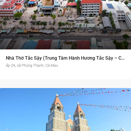
Nhà Thờ Tắc Sậy (Trung Tâm Hành Hương Tắc Sậy – Cha Phanxicô Xaviê Trương Bửu Diệp)
ấp 2A, xã Phong Thạnh, Cà Mau