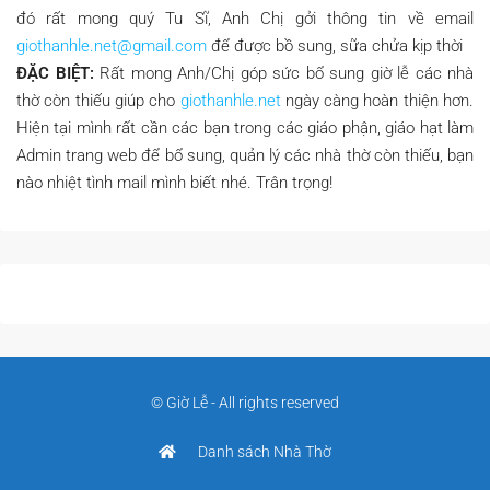
đó rất mong quý Tu Sĩ, Anh Chị gởi thông tin về email
giothanhle.net@gmail.com
để được bồ sung, sữa chửa kịp thời
ĐẶC BIỆT:
Rất mong Anh/Chị góp sức bổ sung giờ lễ các nhà
thờ còn thiếu giúp cho
giothanhle.net
ngày càng hoàn thiện hơn.
Hiện tại mình rất cần các bạn trong các giáo phận, giáo hạt làm
Admin trang web để bổ sung, quản lý các nhà thờ còn thiếu, bạn
nào nhiệt tình mail mình biết nhé. Trân trọng!
© Giờ Lễ - All rights reserved
Danh sách Nhà Thờ