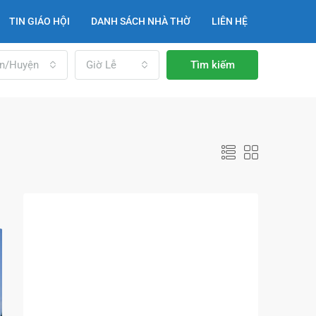
TIN GIÁO HỘI
DANH SÁCH NHÀ THỜ
LIÊN HỆ
n/Huyện
Giờ Lễ
Tìm kiếm