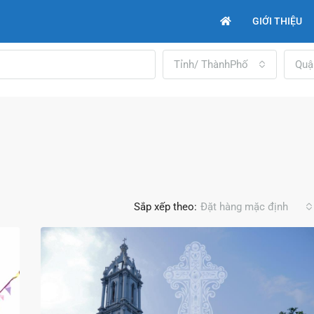
GIỚI THIỆU
Tỉnh/ ThànhPhố
Quậ
Sắp xếp theo:
Đặt hàng mặc định