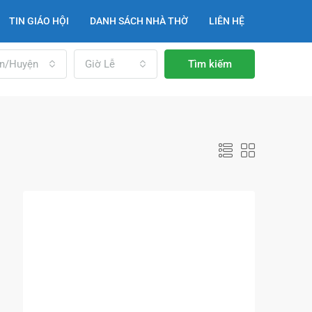
TIN GIÁO HỘI
DANH SÁCH NHÀ THỜ
LIÊN HỆ
n/Huyện
Giờ Lễ
Tìm kiếm