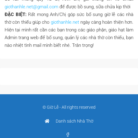
giothanhle.net@gmail.com
để được bồ sung, sữa chửa kịp thời
ĐẶC BIỆT:
Rất mong Anh/Chị góp sức bổ sung giờ lễ các nhà
thờ còn thiếu giúp cho
giothanhle.net
ngày càng hoàn thiện hơn.
Hiện tại mình rất cần các bạn trong các giáo phận, giáo hạt làm
Admin trang web để bổ sung, quản lý các nhà thờ còn thiếu, bạn
nào nhiệt tình mail mình biết nhé. Trân trọng!
© Giờ Lễ - All rights reserved
Danh sách Nhà Thờ