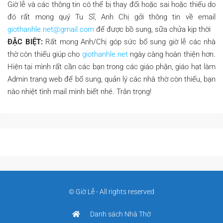
Giờ lễ và các thông tin có thể bị thay đổi hoặc sai hoặc thiếu do
đó rất mong quý Tu Sĩ, Anh Chị gởi thông tin về email
giothanhle.net@gmail.com
để được bồ sung, sữa chửa kịp thời
ĐẶC BIỆT:
Rất mong Anh/Chị góp sức bổ sung giờ lễ các nhà
thờ còn thiếu giúp cho
giothanhle.net
ngày càng hoàn thiện hơn.
Hiện tại mình rất cần các bạn trong các giáo phận, giáo hạt làm
Admin trang web để bổ sung, quản lý các nhà thờ còn thiếu, bạn
nào nhiệt tình mail mình biết nhé. Trân trọng!
© Giờ Lễ - All rights reserved
Danh sách Nhà Thờ