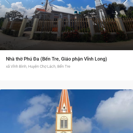
Nhà thờ Phú Đa (Bến Tre, Giáo phận Vĩnh Long)
xã Vĩnh Bình, Huyện Chợ Lách, Bến Tre