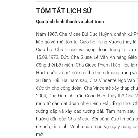
TÓM TẮT LỊCH SỬ
Quá trình hình thành và phát triển
Năm 1967, Cha Micae Bùi Đức Huỳnh, chánh xứ Ph
kèo gỗ và mái tôn tại Giáo họ Hùng Vương (nay l
Giáo họ. Cha Giuse và cộng đoàn trùng tu và n
15.08.1973, Đức Cha Giuse Lê Văn Ấn nâng Giáo 
đồng thời bổ nhiệm Cha Giuse Phạm Hiệp Hòa làm 
Hải tu sửa và cơi nới nhà thờ thêm khang trang 
xứ Bình Hải. Hai năm sau, Cha Vincentê Ngô Văn T
đức tin cho cộng đoàn, Cha Vincentê xây tháp chu
2004, Cha Đaminh Trần Công Hiển thay thế Cha V
mục tử dẫn dắt đoàn chiên Bình Hải, đồng thời, 
xuống cấp và xây các tượng đài. Tám năm sau, 
hướng dẫn của Cha Micae, đời sống đức tin của c
nề nếp, ổn định. Vì nhu cầu mục vụ ngày càng cao
mới.