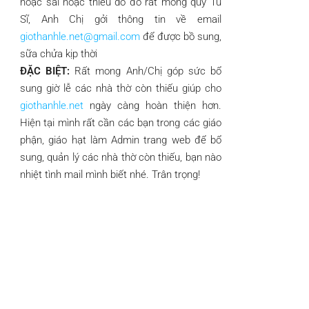
hoặc sai hoặc thiếu do đó rất mong quý Tu
Sĩ, Anh Chị gởi thông tin về email
giothanhle.net@gmail.com
để được bồ sung,
sữa chửa kịp thời
ĐẶC BIỆT:
Rất mong Anh/Chị góp sức bổ
sung giờ lễ các nhà thờ còn thiếu giúp cho
giothanhle.net
ngày càng hoàn thiện hơn.
Hiện tại mình rất cần các bạn trong các giáo
phận, giáo hạt làm Admin trang web để bổ
sung, quản lý các nhà thờ còn thiếu, bạn nào
nhiệt tình mail mình biết nhé. Trân trọng!