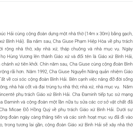
úc Hải cùng cộng đoàn dựng một nhà thờ (14m x 30m) bằng gạch,
à xứ Bình Hải). Ba năm sau, Cha Giuse Phạm Hiệp Hòa về phụ trách
ới rộng nhà thờ, xây nhà xứ, tháp chuông và nhà mục vụ. Ngày
họ Hùng Vương lên thành Giáo xứ và đổi tên là Giáo xứ Bình Hải,
chánh xứ tiên khởi. Chín năm sau, Cha Giuse cùng cộng đoàn Bình
và rộng rãi hơn. Năm 1992, Cha Giuse Nguyễn Năng quản nhiệm Giáo
ất về coi sóc cộng đoàn Bình Hải. Bên cạnh việc nâng đỡ đời sống
ông, nhà hài cốt và đại trùng tu nhà thờ, nhà xứ, nhà mục vụ. Năm
incentê phụ trách Giáo xứ Bình Hải. Cha Đaminh tiếp tục sứ mạng
Cha Đaminh và cộng đoàn một lần nữa tu sửa các cơ sở vật chất đã
Cha Micae Đỗ Hồng Quý về phụ trách Giáo xứ Bình Hải. Dưới sự
ộng đoàn ngày càng thăng tiến và các sinh hoạt mục vụ đã đi vào
, trong tương lai gần, cộng đoàn Giáo xứ Bình Hải sẽ xây nhà thờ