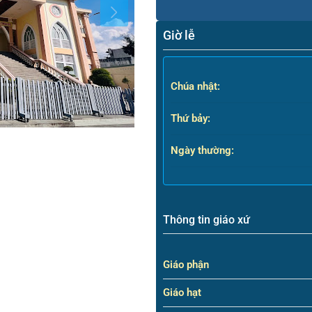
Giờ lễ
Chúa nhật:
Thứ bảy:
Ngày thường:
Thông tin giáo xứ
Giáo phận
Giáo hạt