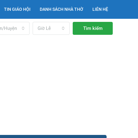
TIN GIÁO HỘI
DANH SÁCH NHÀ THỜ
LIÊN HỆ
n/Huyện
Giờ Lễ
Tìm kiếm