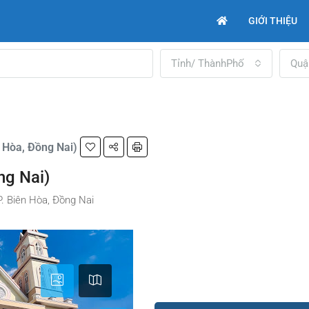
GIỚI THIỆU
Tỉnh/ ThànhPhố
Quậ
n Hòa, Ðồng Nai)
ng Nai)
P. Biên Hòa, Đồng Nai