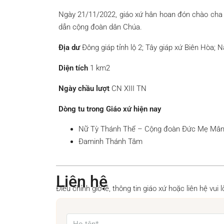
Ngày 21/11/2022, giáo xứ hân hoan đón chào cha 
dẫn cộng đoàn dân Chúa.
Địa dư
Đông giáp tỉnh lộ 2; Tây giáp xứ Biên Hòa; 
Diện tích
1 km2
Ngày chầu lượt
CN XIII TN
Dòng tu trong Giáo xứ hiện nay
Nữ Tỳ Thánh Thể – Cộng đoàn Đức Mẹ Mân
Đaminh Thánh Tâm
Liên hệ
Điều chỉnh giờ lễ, thông tin giáo xứ hoặc liên hệ vui