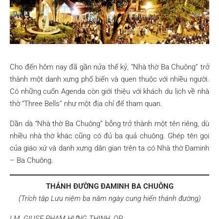
Cho đến hôm nay đã gần nửa thế kỷ, “Nhà thờ Ba Chuông” trở
thành một danh xưng phổ biến và quen thuộc với nhiều người.
Có những cuốn Agenda còn giới thiệu với khách du lịch về nhà
thờ “Three Bells” như một địa chỉ để tham quan.
Dần dà “Nhà thờ Ba Chuông” bỗng trở thành một tên riêng, dù
nhiều nhà thờ khác cũng có đủ ba quả chuông. Ghép tên gọi
của giáo xứ và danh xưng dân gian trên ta có Nhà thờ Đaminh
– Ba Chuông.
THÁNH ĐƯỜNG ĐAMINH BA CHUÔNG
(Trích tập Lưu niệm ba năm ngày cung hiến thánh đường)
LM. GIUSE PHẠM HƯNG THỊNH, OP.