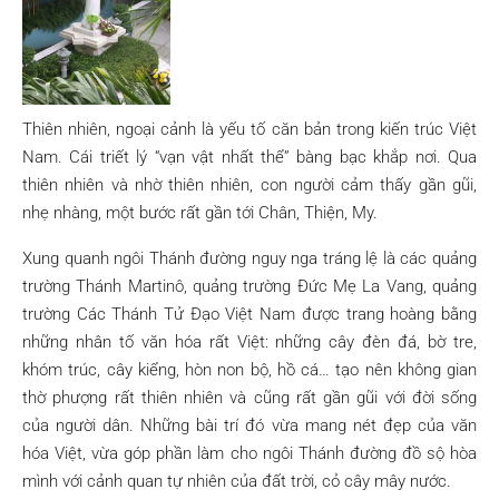
Thiên nhiên, ngoại cảnh là yếu tố căn bản trong kiến trúc Việt
Nam. Cái triết lý “vạn vật nhất thể” bàng bạc khắp nơi. Qua
thiên nhiên và nhờ thiên nhiên, con người cảm thấy gần gũi,
nhẹ nhàng, một bước rất gần tới Chân, Thiện, My.
Xung quanh ngôi Thánh đường nguy nga tráng lệ là các quảng
trường Thánh Martinô, quảng trường Đức Mẹ La Vang, quảng
trường Các Thánh Tử Đạo Việt Nam được trang hoàng bằng
những nhân tố văn hóa rất Việt: những cây đèn đá, bờ tre,
khóm trúc, cây kiểng, hòn non bộ, hồ cá… tạo nên không gian
thờ phượng rất thiên nhiên và cũng rất gần gũi với đời sống
của người dân. Những bài trí đó vừa mang nét đẹp của văn
hóa Việt, vừa góp phần làm cho ngôi Thánh đường đồ sộ hòa
mình với cảnh quan tự nhiên của đất trời, cỏ cây mây nước.