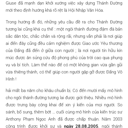
Giuse đã mạnh dạn khởi xướng việc xây dựng Thánh Đường
mới theo định hướng khá rõ rệt là Hội Nhập Văn Hóa.
Trong hướng đi đó, những yêu cầu đề ra cho Thánh Đường
tương lai cũng khá cụ thể : một ngôi thánh đường đậm đà bản
sắc dân tộc, chắc chắn và rộng rãi, nhưng vẫn phải là nơi giúp
ai đến đây cũng đều cảm nghiệm được Giao ước Yêu thương
của Đấng đã đến ở giữa con người ; là nơi người tín hữu kín
múc được ân sủng cứu độ phong phú của trời cao qua phụng
vụ và bí tích. Làm thế nào để có một không gian vừa gần gũi
vừa thiêng thánh, có thể giúp con người gặp gỡ được Đấng Vô
Hình !
hải mất ba năm cho khâu chuẩn bị. Có đến mười mấy mô hình
cho ngôi thánh đường tương lai được giới thiệu. Nhiều mô hình
được trưng bày công khai để xin ý kiến của mọi người. So
sánh, bổ sung, thêm bớt … cuối cùng mô hình của kiến trúc sư
Anthony Phạm Ngọc Anh đã được chấp thuận. Năm 2003
công trình được khởi sự và
ngày 28.08.2005
, ngôi thánh