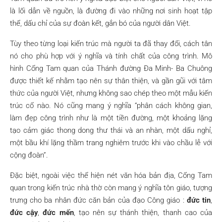
là lối dẫn về nguồn, là đường đi vào những nơi sinh hoạt tập
thể, dấu chỉ của sự đoàn kết, gắn bó của người dân Việt.
Tùy theo từng loại kiến trúc mà người ta đã thay đổi, cách tân
nó cho phù hợp với ý nghĩa và tính chất của công trình. Mô
hình Cổng Tam quan của Thánh đường Đa Minh- Ba Chuông
được thiết kế nhằm tạo nên sự thân thiện, và gần gũi với tâm
thức của người Việt, nhưng không sao chép theo một mẫu kiến
trúc cổ nào. Nó cũng mang ý nghĩa “phân cách không gian,
làm đẹp công trình như là một tiền đường, một khoảng lặng
tạo cảm giác thong dong thư thái và an nhàn, một dấu nghỉ,
một bầu khí lặng thầm trang nghiêm trước khi vào chầu lễ với
cộng đoàn”.
Đặc biệt, ngoài việc thể hiện nét văn hóa bản địa, Cổng Tam
quan trong kiến trúc nhà thờ còn mang ý nghĩa tôn giáo, tượng
trưng cho ba nhân đức căn bản của đạo Công giáo :
đức tin
,
đức cậy
,
đức mến
, tạo nên sự thánh thiện, thanh cao của