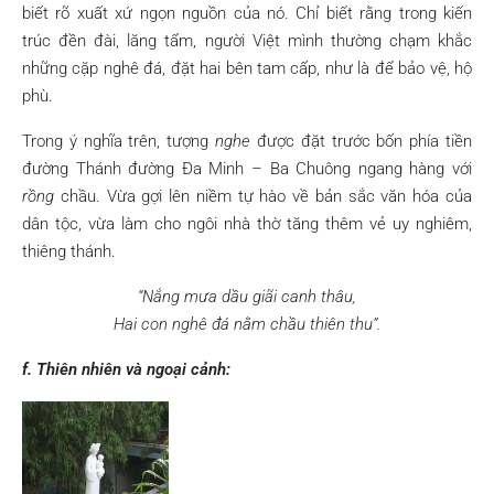
biết rõ xuất xứ ngọn nguồn của nó. Chỉ biết rằng trong kiến
trúc đền đài, lăng tẩm, người Việt mình thường chạm khắc
những cặp nghê đá, đặt hai bên tam cấp, như là để bảo vệ, hộ
phù.
Trong ý nghĩa trên, tượng
nghe
được đặt trước bốn phía tiền
đường Thánh đường Đa Minh – Ba Chuông ngang hàng với
rồng
chầu. Vừa gợi lên niềm tự hào về bản sắc văn hóa của
dân tộc, vừa làm cho ngôi nhà thờ tăng thêm vẻ uy nghiêm,
thiêng thánh.
“Nắng mưa dầu giãi canh thâu,
Hai con nghê đá nằm chầu thiên thu”.
f. Thiên nhiên và ngoại cảnh: