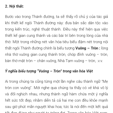
2. Nội thất:
Bước vào trong Thánh đường, ta sẽ thấy rõ chủ ý của tác giả
khi thiết kế ngôi Thánh đường này: đưa bản sắc dân tộc vào
trong kiến trúc, nghệ thuật thánh. Điều này thể hiện qua việc
thiết kế gian cung thánh và các bài trí bên trong lòng của nhà
thờ. Một trong những nét văn hóa tiêu biểu đậm nét trong nội
thất ngôi Thánh đường chính là biểu tượng
Vuông – Tròn :
lòng
nhà thờ vuông gian cung thánh tròn, chóp đỉnh vuông – tròn,
bàn thờ mặt tròn – chân vuông, Nhà Tạm vuông – tròn, .v.v.
Ý nghĩa biểu tượng “Vuông – Tròn” trong văn hóa Việt
Ai trong chúng ta cũng từng một lần nghe câu thành ngữ “Mẹ
tròn con vuông”. Mới nghe qua chúng ta thấy có vẻ khá vô lý
và đối nghịch nhau, nhưng thành ngữ hàm chứa một ý nghĩa
hết sức tốt đẹp, nhằm diễn tả cả hai mẹ con đều khỏe mạnh
sau giờ phút mãn nguyệt khai hoa; tức là nói đến một kết quả
tốt đẹp đúng như người ta trông đợi. Trong văn hóa Việt nam,