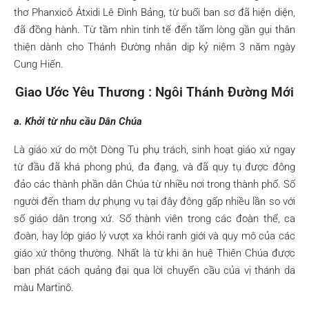
thơ Phanxicô Átxidi Lê Đình Bảng, từ buổi ban sơ đã hiện diện,
đã đồng hành. Từ tầm nhìn tinh tế đến tấm lòng gần gụi thân
thiện dành cho Thánh Đường nhân dịp kỷ niệm 3 năm ngày
Cung Hiến.
Giao Ước Yêu Thương : Ngôi Thánh Đường Mới
a. Khởi từ nhu cầu Dân Chúa
Là giáo xứ do một Dòng Tu phụ trách, sinh hoạt giáo xứ ngay
từ đầu đã khá phong phú, đa đạng, và đã quy tụ được đông
đảo các thành phần dân Chúa từ nhiều nơi trong thành phố. Số
người đến tham dự phụng vụ tại đây đông gấp nhiều lần so với
số giáo dân trong xứ. Số thành viên trong các đoàn thể, ca
đoàn, hay lớp giáo lý vượt xa khỏi ranh giới và quy mô của các
giáo xứ thông thường. Nhất là từ khi ân huệ Thiên Chúa được
ban phát cách quảng đại qua lời chuyển cầu của vị thánh da
màu Martinô.