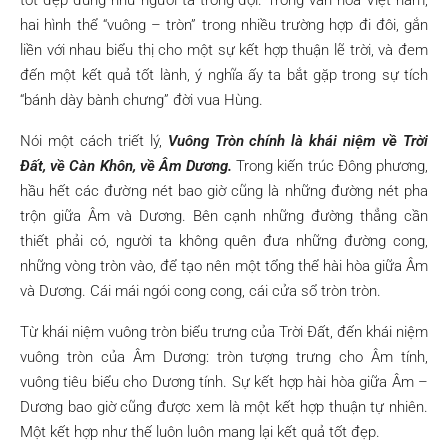
hai hình thể “vuông – tròn” trong nhiều trường hợp đi đôi, gắn
liền với nhau biểu thị cho một sự kết hợp thuận lẽ trời, và đem
đến một kết quả tốt lành, ý nghĩa ấy ta bắt gặp trong sự tích
“bánh dày bành chưng” đời vua Hùng.
Nói một cách triết lý,
Vuông Tròn chính là khái niệm về Trời
Đất, về Càn Khôn, về Âm Dương.
Trong kiến trúc Đông phương,
hầu hết các đường nét bao giờ cũng là những đường nét pha
trộn giữa Âm và Dương. Bên cạnh những đường thẳng cần
thiết phải có, người ta không quên đưa những đường cong,
những vòng tròn vào, để tạo nên một tổng thể hài hòa giữa Âm
và Dương. Cái mái ngói cong cong, cái cửa sổ tròn tròn.
Từ khái niệm vuông tròn biểu trưng của Trời Đất, đến khái niệm
vuông tròn của Âm Dương: tròn tượng trưng cho Âm tính,
vuông tiêu biểu cho Dương tính. Sự kết hợp hài hòa giữa Âm –
Dương bao giờ cũng được xem là một kết hợp thuận tự nhiên.
Một kết hợp như thế luôn luôn mang lại kết quả tốt đẹp.