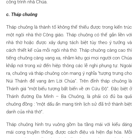
công trình nhà Chúa.
c. Tháp chuông
Tháp chuông là thành tố không thể thiếu được trong kiến trúc
một ngôi nhà thờ Công giáo. Tháp chuông có thể gắn liền với
nhà thờ hoặc được xây dựng tách biệt tùy theo ý tưởng và
cách thiết kế của mỗi ngôi nhà thờ. Tháp chuông càng cao thì
tiếng chuông càng vang xa, nhằm kêu gọi mọi người con Chúa
khắp nơi trong xứ đến hiệp thông các lễ nghi phụng tự. Ngoài
ra, chuông và tháp chuông còn mang ý nghĩa “tượng trưng cho
Núi Thánh để vang âm Lời Chúa”. Trên đỉnh tháp chuông là
Thánh giá “một biểu tượng bất biến về ơn Cứu Độ”. Đặc biệt ở
Thánh đường Đa Minh – Ba Chuông, là phải có đủ ba quả
chuông đồng : “một dấu ấn mang tính lịch sử đã trở thành biệt
danh của nhà thờ”.
Tháp chuông hình trụ vuông gồm ba tầng mái với kiểu dáng
mái cong truyền thống, được cách điệu và hiện đại hóa. Mỗi