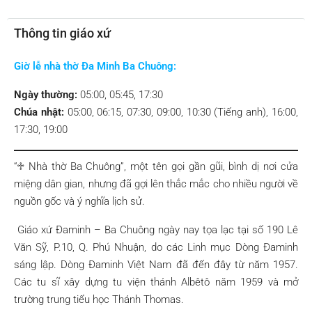
Thông tin giáo xứ
Giờ lễ nhà thờ Đa Minh Ba Chuông:
Ngày thường:
05:00, 05:45, 17:30
Chúa nhật:
05:00, 06:15, 07:30, 09:00, 10:30 (Tiếng anh), 16:00,
17:30, 19:00
“♱ Nhà thờ Ba Chuông”, một tên gọi gần gũi, bình dị nơi cửa
miệng dân gian, nhưng đã gợi lên thắc mắc cho nhiều người về
nguồn gốc và ý nghĩa lịch sử.
Giáo xứ Đaminh – Ba Chuông ngày nay tọa lạc tại số 190 Lê
Văn Sỹ, P.10, Q. Phú Nhuận, do các Linh mục Dòng Đaminh
sáng lập. Dòng Đaminh Việt Nam đã đến đây từ năm 1957.
Các tu sĩ xây dựng tu viện thánh Albêtô năm 1959 và mở
trường trung tiểu học Thánh Thomas.