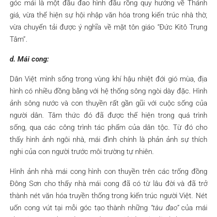
góc mái là một đầu đao hình đầu rồng quy hướng về Thánh
giá, vừa thể hiện sự hội nhập văn hóa trong kiến trúc nhà thờ,
vừa chuyển tải được ý nghĩa về mặt tôn giáo “Đức Kitô Trung
Tâm”.
d. Mái cong:
Dân Việt mình sống trong vùng khí hậu nhiệt đới gió mùa, địa
hình có nhiều đồng bằng với hệ thống sông ngòi dày đặc. Hình
ảnh sông nước và con thuyền rất gần gũi với cuộc sống của
người dân. Tâm thức đó đã được thể hiện trong quá trình
sống, qua các công trình tác phẩm của dân tộc. Từ đó cho
thấy hình ảnh ngôi nhà, mái đình chính là phản ảnh sự thích
nghi của con người trước môi trường tự nhiên.
Hình ảnh nhà mái cong hình con thuyền trên các trống đồng
Đông Sơn cho thấy nhà mái cong đã có từ lâu đời và đã trở
thành nét văn hóa truyền thống trong kiến trúc người Việt. Nét
uốn cong vút tại mỗi góc tạo thành những
“tàu đao”
của mái