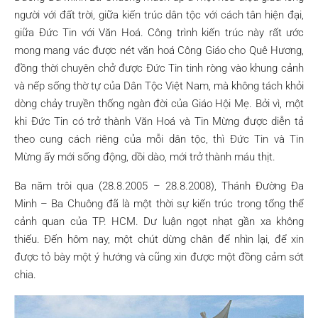
người với đất trời, giữa kiến trúc dân tộc với cách tân hiện đại,
giữa Đức Tin với Văn Hoá. Công trình kiến trúc này rất ước
mong mang vác được nét văn hoá Công Giáo cho Quê Hương,
đồng thời chuyên chở được Đức Tin tinh ròng vào khung cảnh
và nếp sống thờ tự của Dân Tộc Việt Nam, mà không tách khỏi
dòng chảy truyền thống ngàn đời của Giáo Hội Mẹ. Bởi vì, một
khi Đức Tin có trở thành Văn Hoá và Tin Mừng được diễn tả
theo cung cách riêng của mỗi dân tộc, thì Đức Tin và Tin
Mừng ấy mới sống động, dồi dào, mới trở thành máu thịt.
Ba năm trôi qua (28.8.2005 – 28.8.2008), Thánh Đường Đa
Minh – Ba Chuông đã là một thời sự kiến trúc trong tổng thể
cảnh quan của TP. HCM. Dư luận ngọt nhạt gần xa không
thiếu. Đến hôm nay, một chút dừng chân để nhìn lại, để xin
được tỏ bày một ý hướng và cũng xin được một đồng cảm sớt
chia.