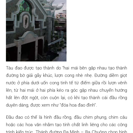
Tàu đao được tạo thành do “hai mái bên gặp nhau tạo thành
đường bờ giải gẫy khúc, lượn cong nhè nhẹ. Đường diềm giọt
nước ở phía dưới uốn cong tinh tế từ điểm giữa rồi lượn vênh
lên, từ hai mái ở hai phía kéo ra góc gặp nhau chuyển hướng
hất lên đột ngột, còn cuộn lại, có khi tạo thành cái đầu rồng
duyên dáng, được xem như “đóa hoa đao đình”.
Đầu đao có thể là hình đầu rồng, đầu chim phụng, chim câu
hoặc các hoa văn nhằm tạo tính chất linh liêng cho các công
trình kiến trúc. Thánh đường Đa Minh – Ba Chuông chọn hình