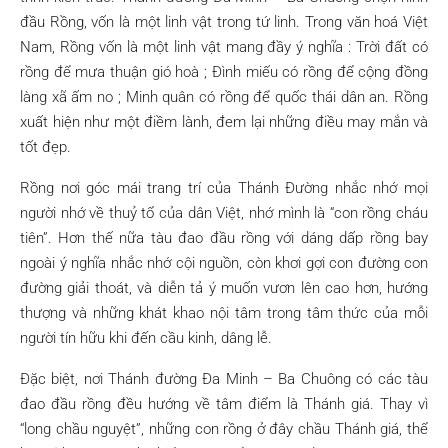
đầu Rồng, vốn là một linh vật trong tứ linh. Trong văn hoá Việt
Nam, Rồng vốn là một linh vật mang đầy ý nghĩa : Trời đất có
rồng để mưa thuận gió hoà ; Đình miếu có rồng để cộng đồng
làng xã ấm no ; Minh quân có rồng để quốc thái dân an. Rồng
xuất hiện như một điềm lành, đem lại những điều may mắn và
tốt đẹp.
Rồng nơi góc mái trang trí của Thánh Đường nhắc nhớ mọi
người nhớ về thuỷ tổ của dân Việt, nhớ mình là “con rồng cháu
tiên”. Hơn thế nữa tàu đao đầu rồng với dáng dấp rồng bay
ngoài ý nghĩa nhắc nhớ cội nguồn, còn khơi gợi con đường con
đường giải thoát, và diễn tả ý muốn vươn lên cao hơn, hướng
thượng và những khát khao nội tâm trong tâm thức của mỗi
người tín hữu khi đến cầu kinh, dâng lễ.
Đặc biệt, nơi Thánh đường Đa Minh – Ba Chuông có các tàu
đao đầu rồng đều hướng về tâm điểm là Thánh giá. Thay vì
“long chầu nguyệt”, những con rồng ở đây chầu Thánh giá, thể