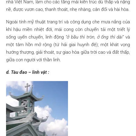
nhà Việt Nam, làm cho các tầng mái kiến trúc dù thấp và nặng
nề, được vươn cao, thanh thoát, nhẹ nhàng, cân đối và hài hòa.
Ngoài tính mỹ thuật trang trí và công dụng che mưa nắng của
khí hậu miền nhiệt đới, mái cong còn chuyển tải một triết lý
sống uyển chuyển, linh động
“ở bầu thì tròn, ở ống thì dài”
và
một tâm hồn mở rộng (tứ hải giai huynh đệ); một khát vọng
hướng thượng, giải thoát, sự giao hòa giữa trời cao và đất thấp,
giữa con người với thần linh.
d. Tàu đao – linh vật :