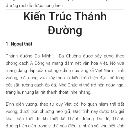
đường mới đã được cung hiến.
Kiến Trúc Thánh
Đường
1.
Ngoại thất
Thánh đường Đa Minh – Ba Chuông được xây dựng theo
phong cách Á Đông và mang đậm nét văn hóa Việt. Nó vừa
mang dáng dấp của một ngôi đình của làng xã Việt Nam : hình
vuông, mái cong; vừa xây theo lối kiến trúc hiện đại : bê tông
cốt sắt, tường gạch ốp đá. Nhà Chúa vì thế trở nên nguy nga,
tráng lệ, nhưng lại rất thanh thoát, nhẹ nhàng.
Bình diện vuông, theo tư duy Việt cổ, họ quan niệm trái đất
vuông, được bốn phương neo giữ. Đặc tính này được tác giả
khai thác triệt để khi thiết kế Thánh đường. Do đó, Thánh
đường hiện diện trong vị thế hòa điệu tự nhiên với khu biệt kính