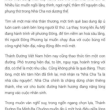
Nhiều lúc muốn ngồi lặng thinh, ngơi nghỉ, thầm thĩ nguyện cầu,
phụng thờ trong Nhà Cha nơi dương thế.
Tìm về một mái nhà thân thương, một tình quê bao dung ấp ủ
luôn canh cánh bên lòng người lữ thứ. Lạ thay, trong khi Âu Mỹ
đang hành trình về phương Đông, để tìm niềm an hoà sâu lắng,
thì người Đông Phương lại muốn chạy đua với cuộc bùng nổ
công nghệ hiện đại, năng động đến mỏi mệt.
Thánh Đường Việt Nam hôm nay cũng thao thức tìm một con
đường. Phô trương hiện đại, to lớn, nguy nga, hoành tráng với
đời, có thể là một nhu cầu. Cũng không phải là quá đáng. Thực
lòng, một khi tâm hồn đã tĩnh lại, mới nhận ra “Nhà Cha Ta là
nhà cầu nguyện”. Nhà Cha chính là chặng dừng chân thiêng
thánh, nhẹ vơi cho bước đường hành hương đang nặng lòng
mang vác cuộc nhân sinh.
Trong muôn vàn nghĩ suy, trong ngổn ngang chọn lựa, Thánh
Đường Đa Minh-Ba Chuông muốn ấp ủ một hoà điệu giữa lòng