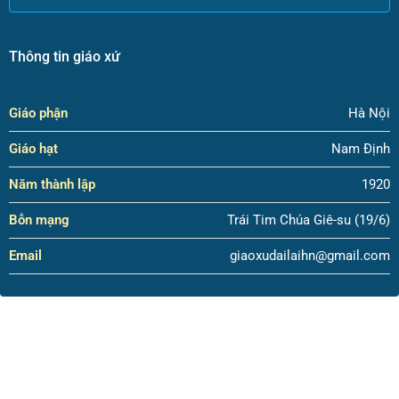
Thông tin giáo xứ
Giáo phận
Hà Nội
Giáo hạt
Nam Định
Năm thành lập
1920
Bỗn mạng
Trái Tim Chúa Giê-su (19/6)
Email
giaoxudailaihn@gmail.com