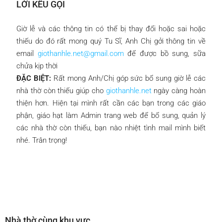
LỜI KÊU GỌI
Giờ lễ và các thông tin có thể bị thay đổi hoặc sai hoặc
thiếu do đó rất mong quý Tu Sĩ, Anh Chị gởi thông tin về
email
giothanhle.net@gmail.com
để được bồ sung, sữa
chửa kịp thời
ĐẶC BIỆT:
Rất mong Anh/Chị góp sức bổ sung giờ lễ các
nhà thờ còn thiếu giúp cho
giothanhle.net
ngày càng hoàn
thiện hơn. Hiện tại mình rất cần các bạn trong các giáo
phận, giáo hạt làm Admin trang web để bổ sung, quản lý
các nhà thờ còn thiếu, bạn nào nhiệt tình mail mình biết
nhé. Trân trọng!
Nhà thờ cùng khu vực