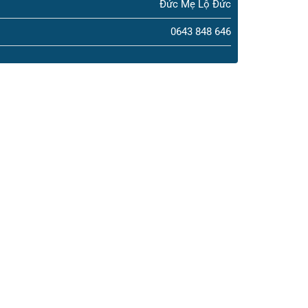
Đức Mẹ Lộ Đức
0643 848 646