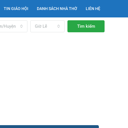
TIN GIÁO HỘI
DANH SÁCH NHÀ THỜ
LIÊN HỆ
n/Huyện
Giờ Lễ
Tìm kiếm