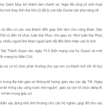
Đức Giám Mục bổ nhiệm làm chánh xứ. Ngài đã cũng cố sinh hoạt
hờ mới thay thế nhà thờ cũ đã bị cơn bão Durian tàn phá nặng nề.
 xứ đều có các cha khách đến giúp tĩnh tâm cho cộng đoàn. Đặc
Thế có đến tổ chức tuần Đại Phúc cho giáo xứ. Nhờ tuần Đại Phúc
, nhiều người khô khan nguội lạnh đã đến lãnh nhận các bí tích.
 Đài Thánh Giuse vào ngày 19.3 (bổn mạng của họ Giuse) và một
bổn mạng họ Mân Côi).
iáo xứ có tổ chức phát thưởng cho các em có thành tích tốt về học
n trong địa bàn giáo xứ không kể lương, giáo vào các dịp Tết. Ngày
hớ kẻ trồng cây, uống nước nhớ nguồn”, giáo xứ còn tổ chức dâng lễ,
trở lên trong giáo xứ.
 phần xây dựng nhà tình thương cho các hộ nghèo, giúp đỡ cho các