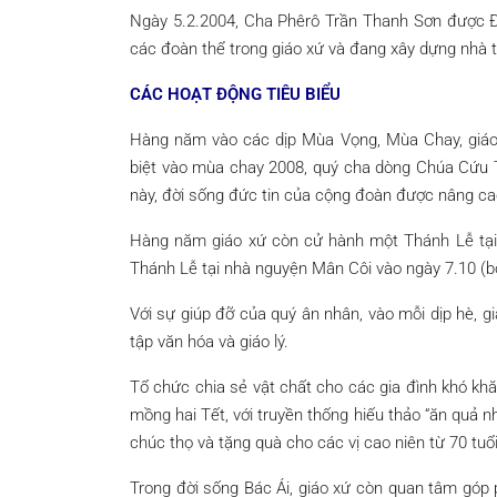
Ngày 5.2.2004, Cha Phêrô Trần Thanh Sơn được 
các đoàn thể trong giáo xứ và đang xây dựng nhà t
CÁC HOẠT ĐỘNG TIÊU BIỂU
Hàng năm vào các dịp Mùa Vọng, Mùa Chay, giáo
biệt vào mùa chay 2008, quý cha dòng Chúa Cứu 
này, đời sống đức tin của cộng đoàn được nâng cao
Hàng năm giáo xứ còn cử hành một Thánh Lễ tại
Thánh Lễ tại nhà nguyện Mân Côi vào ngày 7.10 (
Với sự giúp đỡ của quý ân nhân, vào mỗi dịp hè, g
tập văn hóa và giáo lý.
Tổ chức chia sẻ vật chất cho các gia đình khó khă
mồng hai Tết, với truyền thống hiếu thảo “ăn quả n
chúc thọ và tặng quà cho các vị cao niên từ 70 tuổi 
Trong đời sống Bác Ái, giáo xứ còn quan tâm góp