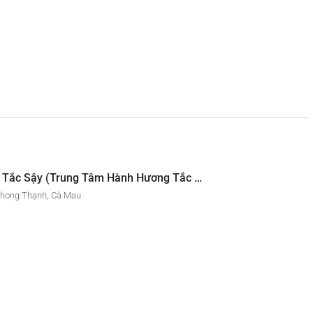
Nhà Thờ Tắc Sậy (Trung Tâm Hành Hương Tắc Sậy – Cha Phanxicô Xaviê Trương Bửu Diệp)
Phong Thạnh, Cà Mau