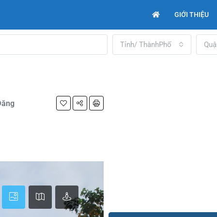
GIỚI THIỆU
Tỉnh/ ThànhPhố
Quậ
Đăng