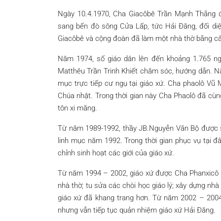
Ngày 10.4.1970, Cha Giacôbê Trần Mạnh Thắng đ
sang bến đò sông Cửa Lấp, tức Hải Đăng, đối di
Giacôbê và cộng đoàn đã làm một nhà thờ bằng câ
Năm 1974, số giáo dân lên đến khoảng 1.765 n
Matthêu Trần Trinh Khiết chăm sóc, hướng dẫn. N
mục trực tiếp cư ngụ tại giáo xứ. Cha phaolô Vũ
Chúa nhật. Trong thời gian này Cha Phaolô đã cùn
tôn xi măng.
Từ năm 1989-1992, thầy JB.Nguyễn Văn Bộ được s
linh mục năm 1992. Trong thời gian phục vụ tại đâ
chỉnh sinh hoạt các giới của giáo xứ.
Từ năm 1994 – 2002, giáo xứ được Cha Phanxicô x
nhà thờ; tu sửa các chòi học giáo lý; xây dựng nh
giáo xứ đã khang trang hơn. Từ năm 2002 – 20
nhưng vẫn tiếp tục quản nhiệm giáo xứ Hải Đăng.