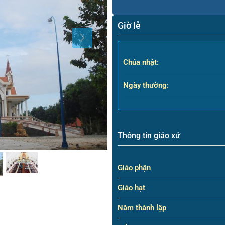
Giờ lễ
Chúa nhật:
Ngày thường:
Thông tin giáo xứ
Giáo phận
Giáo hạt
Năm thành lập