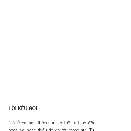
LỜI KÊU GỌI
Giờ lễ và các thông tin có thể bị thay đổi
hoặc sai hoặc thiếu do đó rất mong quý Tu