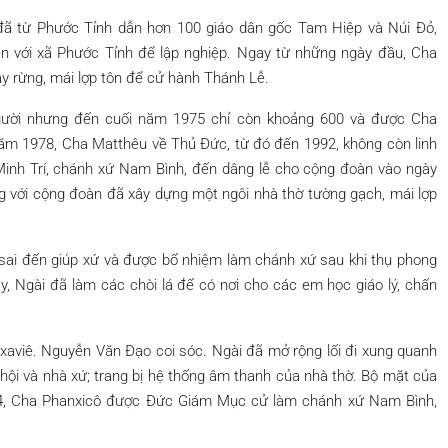
ã từ Phước Tỉnh dẫn hơn 100 giáo dân gốc Tam Hiệp và Núi Đỏ,
ện với xã Phước Tỉnh để lập nghiệp. Ngay từ những ngày đầu, Cha
y rừng, mái lợp tôn để cử hành Thánh Lễ.
gười nhưng đến cuối năm 1975 chỉ còn khoảng 600 và được Cha
ăm 1978, Cha Matthêu về Thủ Đức, từ đó đến 1992, không còn linh
 Minh Trí, chánh xứ Nam Bình, đến dâng lễ cho cộng đoàn vào ngày
g với cộng đoàn đã xây dựng một ngôi nhà thờ tường gạch, mái lợp
ai đến giúp xứ và được bổ nhiệm làm chánh xứ sau khi thụ phong
y, Ngài đã làm các chòi lá để có nơi cho các em học giáo lý, chấn
aviê. Nguyễn Văn Đạo coi sóc. Ngài đã mở rộng lối đi xung quanh
à hội và nhà xứ; trang bị hệ thống âm thanh của nhà thờ. Bộ mặt của
04, Cha Phanxicô được Đức Giám Mục cử làm chánh xứ Nam Bình,