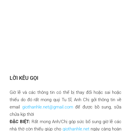
LỜI KÊU GỌI
Giờ lễ và các thông tin có thể bị thay đổi hoặc sai hoặc
thiếu do đó rất mong quý Tu Sĩ, Anh Chị gởi thông tin về
email
giothanhle.net@gmail.com
để được bồ sung, sữa
chửa kịp thời
ĐẶC BIỆT:
Rất mong Anh/Chị góp sức bổ sung giờ lễ các
nhà thờ còn thiếu giúp cho
giothanhle.net
ngày càng hoàn