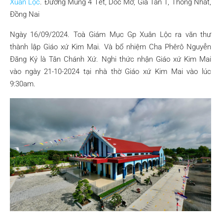
Xuân Lộc
. Đường Mùng 4 Tết, Dốc Mơ, Gia Tân 1, Thống Nhất,
Đồng Nai
Ngày 16/09/2024. Toà Giám Mục Gp Xuân Lộc ra văn thư
thành lập Giáo xứ Kim Mai. Và bổ nhiệm Cha Phêrô Nguyễn
Đăng Ký là Tân Chánh Xứ. Nghi thức nhận Giáo xứ Kim Mai
vào ngày 21-10-2024 tại nhà thờ Giáo xứ Kim Mai vào lúc
9:30am.