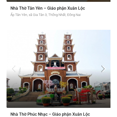
Nhà Thờ Tân Yên – Giáo phận Xuân Lộc
Ấp Tân Yên, xã Gia Tân 3, Thống Nhất, Đồng Nai
Nhà Thờ Phúc Nhạc – Giáo phận Xuân Lộc