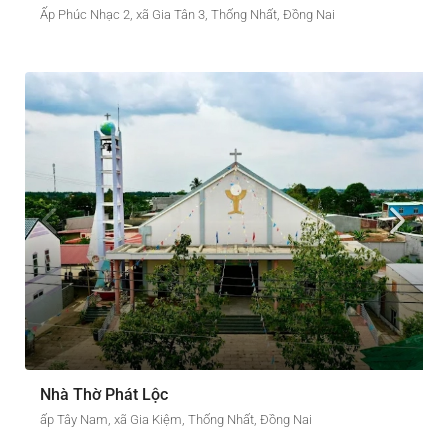
Ấp Phúc Nhạc 2, xã Gia Tân 3, Thống Nhất, Đồng Nai
Nhà Thờ Phát Lộc
ấp Tây Nam, xã Gia Kiệm, Thống Nhất, Đồng Nai