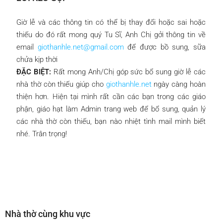
Giờ lễ và các thông tin có thể bị thay đổi hoặc sai hoặc
thiếu do đó rất mong quý Tu Sĩ, Anh Chị gởi thông tin về
email
giothanhle.net@gmail.com
để được bồ sung, sữa
chửa kịp thời
ĐẶC BIỆT:
Rất mong Anh/Chị góp sức bổ sung giờ lễ các
nhà thờ còn thiếu giúp cho
giothanhle.net
ngày càng hoàn
thiện hơn. Hiện tại mình rất cần các bạn trong các giáo
phận, giáo hạt làm Admin trang web để bổ sung, quản lý
các nhà thờ còn thiếu, bạn nào nhiệt tình mail mình biết
nhé. Trân trọng!
Nhà thờ cùng khu vực