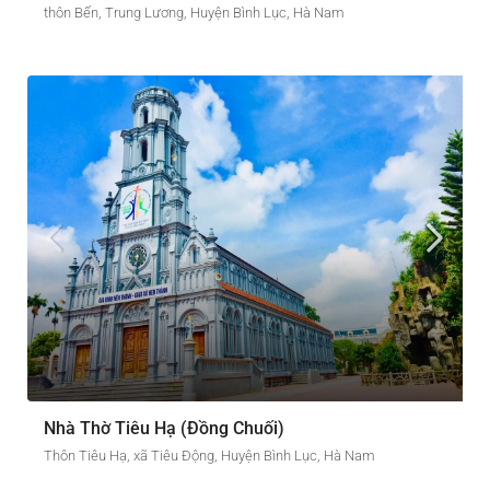
thôn Bến, Trung Lương, Huyện Bình Lục, Hà Nam
Nhà Thờ Tiêu Hạ (Ðồng Chuối)
Thôn Tiêu Hạ, xã Tiêu Động, Huyện Bình Lục, Hà Nam