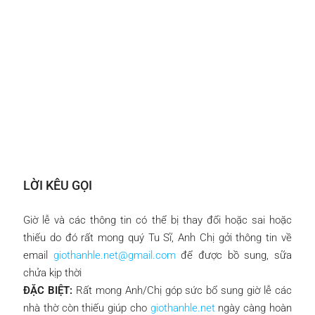
LỜI KÊU GỌI
Giờ lễ và các thông tin có thể bị thay đổi hoặc sai hoặc
thiếu do đó rất mong quý Tu Sĩ, Anh Chị gởi thông tin về
email
giothanhle.net@gmail.com
để được bồ sung, sữa
chửa kịp thời
ĐẶC BIỆT:
Rất mong Anh/Chị góp sức bổ sung giờ lễ các
nhà thờ còn thiếu giúp cho
giothanhle.net
ngày càng hoàn