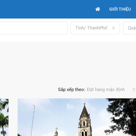
GIỚI THIỆU
Tỉnh/ ThànhPhố
Quậ
Sắp xếp theo:
Đặt hàng mặc định