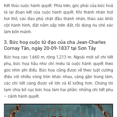
Kết thúc cuộc hành quyết: Phía trên, góc phải của bức hoả
tả lại đoạn kết của cuộc hành quyết. Khi thánh nhân trút
hơi thở, các đao phủ chặt đầu thánh nhân, tháo xác khỏi
cột hành hình, đặt nằm sấp trên đất, rồi dùng rìu chẻ xác
làm bốn mảnh.
3. Bức hoạ cuộc tử đạo của cha Jean-Charles
Cornay Tân, ngày 20-09-1837 tại Sơn Tây
Bức hoạ cao 1,660 m, rộng 1,213 m. Ngoài một số chi tiết
phụ, bức họa hầu như chỉ miêu tả cuộc hành quyết theo
góc nhìn phi điểu. Bức họa cũng được vẽ theo luật cường
điệu với nhiều vòng tròn khác nhau, càng gần trung tâm,
các chi tiết càng được vẽ lớn và kĩ lưỡng hơn. Chúng tôi
tạm chia bố cục bức hoạ làm hai phần: những chi tiết phụ
– cảnh hành quyết.