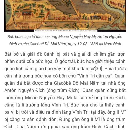
Bức họa cuộc tử đạo của ông Micae Nguyễn Huy Mĩ, Antôn Nguyễn
Đích và cha Giacôbê Đỗ Mai Năm, ngày 12-08-1838 tại Nam Định
Bắt bớ và giải đi: Cảnh bị bắt và giải đi chiếm gần trọn
phần dưới của bức họa. Ở góc trái, bức họa giới thiệu cảnh
quân lính cầm giáo bao vây một khu dân cư[30]. Phía trước
căn nhà trong bức họa có bốn chữ “Vĩnh Trị dân cư”. Quan
quân đã bắt được cha Giacôbê Đỗ Mai Năm tại nhà ông
Antôn Nguyễn Đích (ông trùm Đích). Quan quân cũng bắt
luôn ông Micae Nguyễn Huy Mĩ là con rể ông trùm Đích,
cũng là lí trưởng làng Vĩnh Trị. Bức họa cho ta thấy cảnh
ba vị bị trói và điệu ra đình làng Vĩnh Trị, tại đây, ông lí Mĩ
bị căng ra sân đánh đòn. Đứng gần ông lí Mĩ là ông trùm
Đích. Cha Năm đứng phía sau ông trùm Đích. Cách đình