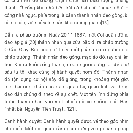
co chân lên để không chạm chân lên biểu tượng thiêng
thánh. Ở cổng khu nhà bên trái có hai chữ “ngục môn” –
cổng nhà ngục, phía trong là cảnh thánh nhân đeo gông, bị
cùm chân, với nhiều tù nhân khác xung quanh[19].
Dẫn ra pháp trường: Ngày 20-11-1837, một đội quân đông
đảo áp giải[20] thánh nhân qua cửa bắc đi ra pháp trường
Ô Cầu Giấy. Bức họa giới thiệu một phần đoàn người đi ra
pháp trường. Thánh nhân đeo gông, mặc áo đỏ, tay chỉ lên
trời. Khi ra khỏi cổng thành, đoàn người dừng lại để chờ
sáu tử tội khác cùng bị hành quyết hôm đó. Thánh nhân
đã tận dụng cơ hội này để giảng, trong khoảng một giờ,
một bài ứng khẩu cho đám quan lại, quân lính và đông
đảo dân chúng đi theo về sự chết. Một tên lính đứng phía
trước thánh nhân vác một phiến gỗ có những chữ Hán
“nhất bài Nguyễn Tiến Truật…”[21].
Cảnh hành quyết: Cảnh hành quyết được vẽ theo góc nhìn
phi điểu. Một đội quân cầm giáo đứng vòng quanh pháp