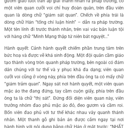
gươm giáo tuốt trần áp giải thánh nhân ra pháp trường, có
một viên quan cưỡi voi chỉ huy đoàn quân, trên đầu viên
quan là dòng chữ “giám sát quan”. Chếch về phía trái là
dòng chữ Hán “tống chí luận hình” – dẫn ra pháp trường.
Một tên lính đi trước thánh nhân, trên vai vác bản luận tội
với hàng chữ “Minh Mạng thập tứ niên bát nguyệt…”
Hành quyết: Cảnh hành quyết chiếm phần trung tâm trên
bức hoạ và được vẽ khá sinh động. Một đội quân cầm giáo
tạo thành vòng tròn quanh pháp trường, bên ngoài có đám
dân chúng với tư thế và y phục khá đa dạng; viên quan
cưỡi voi cũng ở vòng này, phía trên đầu ông ta có mấy chữ
“giám trảm quan”. Ngay sát nơi hành quyết, một viên quan
mặc áo the đang đứng, tay cầm cuộn giấy, phía trên đầu
ông ta là chữ “thị sát”. Đứng đối diện viên quan này, viên
trưởng nhóm đao phủ mặc áo đỏ, đeo gươm và cầm roi.
Bốn viên đao phủ với tư thế khác nhau vây quanh thánh
nhân. Một thanh gỗ ghi bản án được cắm ngay tại nơi
hành hình với nội dung bằng chữ Hán ở mặt trước: “NHẤT