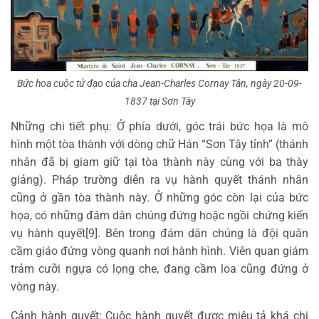
Bức hoạ cuộc tử đạo của cha Jean-Charles Cornay Tân, ngày 20-09-
1837 tại Sơn Tây
Những chi tiết phụ: Ở phía dưới, góc trái bức họa là mô
hình một tòa thành với dòng chữ Hán “Sơn Tây tỉnh” (thánh
nhân đã bị giam giữ tại tòa thành này cùng với ba thày
giảng). Pháp trường diễn ra vụ hành quyết thánh nhân
cũng ở gần tòa thành này. Ở những góc còn lại của bức
họa, có những đám dân chúng đứng hoặc ngồi chứng kiến
vụ hành quyết[9]. Bên trong đám dân chúng là đội quân
cầm giáo đứng vòng quanh nơi hành hình. Viên quan giám
trảm cưỡi ngựa có lọng che, đang cầm loa cũng đứng ở
vòng này.
Cảnh hành quyết: Cuộc hành quyết được miêu tả khá chi