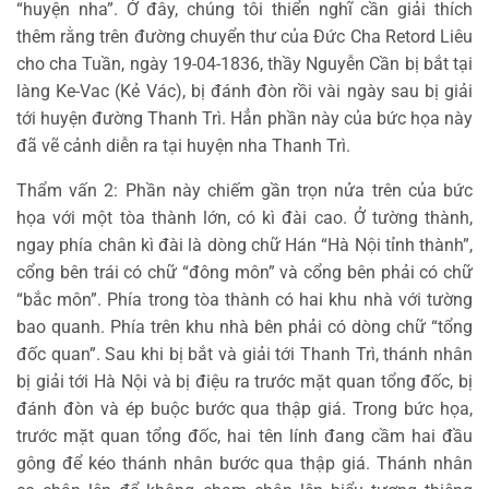
“huyện nha”. Ở đây, chúng tôi thiển nghĩ cần giải thích
thêm rằng trên đường chuyển thư của Đức Cha Retord Liêu
cho cha Tuần, ngày 19-04-1836, thầy Nguyễn Cần bị bắt tại
làng Ke-Vac (Kẻ Vác), bị đánh đòn rồi vài ngày sau bị giải
tới huyện đường Thanh Trì. Hẳn phần này của bức họa này
đã vẽ cảnh diễn ra tại huyện nha Thanh Trì.
Thẩm vấn 2: Phần này chiếm gần trọn nửa trên của bức
họa với một tòa thành lớn, có kì đài cao. Ở tường thành,
ngay phía chân kì đài là dòng chữ Hán “Hà Nội tỉnh thành”,
cổng bên trái có chữ “đông môn” và cổng bên phải có chữ
“bắc môn”. Phía trong tòa thành có hai khu nhà với tường
bao quanh. Phía trên khu nhà bên phải có dòng chữ “tổng
đốc quan”. Sau khi bị bắt và giải tới Thanh Trì, thánh nhân
bị giải tới Hà Nội và bị điệu ra trước mặt quan tổng đốc, bị
đánh đòn và ép buộc bước qua thập giá. Trong bức họa,
trước mặt quan tổng đốc, hai tên lính đang cầm hai đầu
gông để kéo thánh nhân bước qua thập giá. Thánh nhân