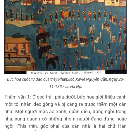
Bức hoạ cuộc tử đạo của thầy Phanxicô Xaviê Nguyễn Cần, ngày 20-
11-1837 tại Hà Nội
Thẩm vấn 1: Ở góc trái, phía dưới, bức họa giới thiệu cảnh
một tội nhân đeo gông và bị căng ra trước thềm một căn
nhà. Một người mặc áo xanh, quần điều, đang ngồi trong
nhà, xung quanh có những nhóm người đang đứng hoặc
ngồi. Phía trên, góc phải của căn nhà là hai chữ Hán