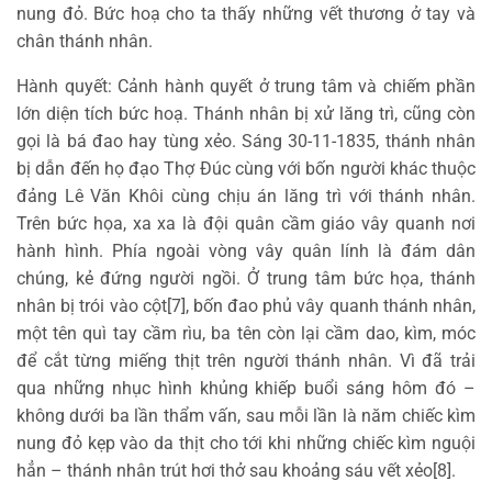
nung đỏ. Bức hoạ cho ta thấy những vết thương ở tay và
chân thánh nhân.
Hành quyết: Cảnh hành quyết ở trung tâm và chiếm phần
lớn diện tích bức hoạ. Thánh nhân bị xử lăng trì, cũng còn
gọi là bá đao hay tùng xẻo. Sáng 30-11-1835, thánh nhân
bị dẫn đến họ đạo Thợ Đúc cùng với bốn người khác thuộc
đảng Lê Văn Khôi cùng chịu án lăng trì với thánh nhân.
Trên bức họa, xa xa là đội quân cầm giáo vây quanh nơi
hành hình. Phía ngoài vòng vây quân lính là đám dân
chúng, kẻ đứng người ngồi. Ở trung tâm bức họa, thánh
nhân bị trói vào cột[7], bốn đao phủ vây quanh thánh nhân,
một tên quì tay cầm rìu, ba tên còn lại cầm dao, kìm, móc
để cắt từng miếng thịt trên người thánh nhân. Vì đã trải
qua những nhục hình khủng khiếp buổi sáng hôm đó –
không dưới ba lần thẩm vấn, sau mỗi lần là năm chiếc kìm
nung đỏ kẹp vào da thịt cho tới khi những chiếc kìm nguội
hẳn – thánh nhân trút hơi thở sau khoảng sáu vết xẻo[8].