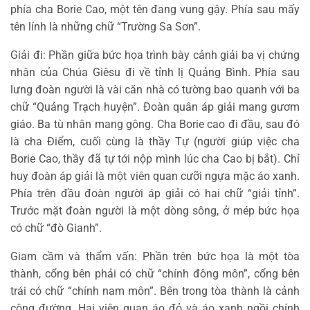
phía cha Borie Cao, một tên đang vung gậy. Phía sau mấy
tên lính là những chữ “Trường Sa Sơn”.
Giải đi: Phần giữa bức họa trình bày cảnh giải ba vị chứng
nhân của Chúa Giêsu đi về tỉnh lị Quảng Bình. Phía sau
lưng đoàn người là vài căn nhà có tường bao quanh với ba
chữ “Quảng Trạch huyện”. Đoàn quân áp giải mang gươm
giáo. Ba tù nhân mang gông. Cha Borie cao đi đầu, sau đó
là cha Điểm, cuối cùng là thầy Tự (người giúp việc cha
Borie Cao, thầy đã tự tới nộp mình lúc cha Cao bị bắt). Chỉ
huy đoàn áp giải là một viên quan cưỡi ngựa mặc áo xanh.
Phía trên đầu đoàn người áp giải có hai chữ “giải tỉnh”.
Trước mặt đoàn người là một dòng sông, ở mép bức họa
có chữ “đò Gianh”.
Giam cầm và thẩm vấn: Phần trên bức họa là một tòa
thành, cổng bên phải có chữ “chính đông môn”, cổng bên
trái có chữ “chính nam môn”. Bên trong tòa thành là cảnh
công đường. Hai viên quan áo đỏ và áo xanh ngồi chính