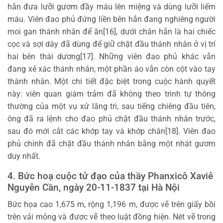
hắn đưa lưỡi gươm đầy máu lên miệng và dùng lưỡi liếm
máu. Viên đao phủ đứng liền bên hắn đang nghiêng người
moi gan thánh nhân để ăn[16], dưới chân hắn là hai chiếc
cọc và sợi dây đã dùng để giữ chặt đầu thánh nhân ở vị trí
hai bên thái dương[17]. Những viên đao phủ khác vẫn
đang xẻ xác thánh nhân, một phần áo vẫn còn cột vào tay
thánh nhân. Một chi tiết đặc biệt trong cuộc hành quyết
này: viên quan giám trảm đã không theo trình tự thông
thường của một vụ xử lăng trì, sau tiếng chiêng đầu tiên,
ông đã ra lệnh cho đao phủ chặt đầu thánh nhân trước,
sau đó mới cắt các khớp tay và khớp chân[18]. Viên đao
phủ chính đã chặt đầu thánh nhân bằng một nhát gươm
duy nhất.
4. Bức hoạ cuộc tử đạo của thầy Phanxicô Xaviê
Nguyễn Cần, ngày 20-11-1837 tại Hà Nội
Bức họa cao 1,675 m, rộng 1,196 m, được vẽ trên giấy bồi
trên vải mỏng và được vẽ theo luật đồng hiện. Nét vẽ trong