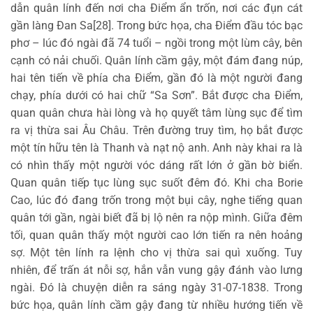
dẫn quân lính đến nơi cha Điểm ẩn trốn, nơi các đụn cát
gần làng Đan Sa[28]. Trong bức họa, cha Điểm đầu tóc bạc
phơ – lúc đó ngài đã 74 tuổi – ngồi trong một lùm cây, bên
cạnh có nải chuối. Quân lính cầm gậy, một đám đang núp,
hai tên tiến về phía cha Điểm, gần đó là một người đang
chạy, phía dưới có hai chữ “Sa Sơn”. Bắt được cha Điểm,
quan quân chưa hài lòng và họ quyết tâm lùng sục để tìm
ra vị thừa sai Âu Châu. Trên đường truy tìm, họ bắt được
một tín hữu tên là Thanh và nạt nộ anh. Anh này khai ra là
có nhìn thấy một người vóc dáng rất lớn ở gần bờ biển.
Quan quân tiếp tục lùng sục suốt đêm đó. Khi cha Borie
Cao, lúc đó đang trốn trong một bụi cây, nghe tiếng quan
quân tới gần, ngài biết đã bị lộ nên ra nộp mình. Giữa đêm
tối, quan quân thấy một người cao lớn tiến ra nên hoảng
sợ. Một tên lính ra lệnh cho vị thừa sai quì xuống. Tuy
nhiên, để trấn át nỗi sợ, hắn vẫn vung gậy đánh vào lưng
ngài. Đó là chuyện diễn ra sáng ngày 31-07-1838. Trong
bức họa, quân lính cầm gậy đang từ nhiều hướng tiến về