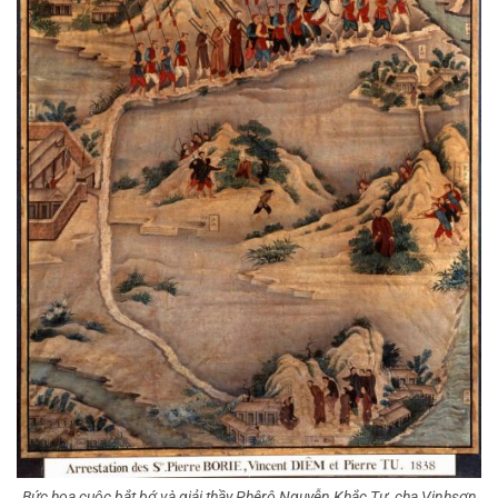
Bức họa cuộc bắt bớ và giải thầy Phêrô Nguyễn Khắc Tự, cha Vinhsơn