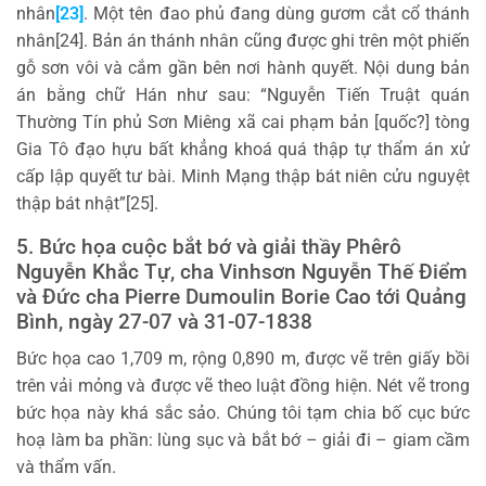
nhân
[23]
. Một tên đao phủ đang dùng gươm cắt cổ thánh
nhân[24]. Bản án thánh nhân cũng được ghi trên một phiến
gỗ sơn vôi và cắm gần bên nơi hành quyết. Nội dung bản
án bằng chữ Hán như sau: “Nguyễn Tiến Truật quán
Thường Tín phủ Sơn Miêng xã cai phạm bản [quốc?] tòng
Gia Tô đạo hựu bất khẳng khoá quá thập tự thẩm án xử
cấp lập quyết tư bài. Minh Mạng thập bát niên cửu nguyệt
thập bát nhật”[25].
5. Bức họa cuộc bắt bớ và giải thầy Phêrô
Nguyễn Khắc Tự, cha Vinhsơn Nguyễn Thế Điểm
và Đức cha Pierre Dumoulin Borie Cao tới Quảng
Bình, ngày 27-07 và 31-07-1838
Bức họa cao 1,709 m, rộng 0,890 m, được vẽ trên giấy bồi
trên vải mỏng và được vẽ theo luật đồng hiện. Nét vẽ trong
bức họa này khá sắc sảo. Chúng tôi tạm chia bố cục bức
hoạ làm ba phần: lùng sục và bắt bớ – giải đi – giam cầm
và thẩm vấn.