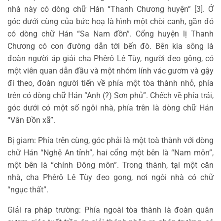
nhà này có dòng chữ Hán “Thanh Chương huyện” [3]. Ở
góc dưới cùng của bức hoạ là hình một chòi canh, gần đó
có dòng chữ Hán “Sa Nam đồn”. Cổng huyện lị Thanh
Chương có con đường dẫn tới bến đò. Bên kia sông là
đoàn người áp giải cha Phêrô Lê Tùy, người đeo gông, có
một viên quan dẫn đầu và một nhóm lính vác gươm và gậy
đi theo, đoàn người tiến về phía một tòa thành nhỏ, phía
trên có dòng chữ Hán “Anh (?) Sơn phủ”. Chếch về phía trái,
góc dưới có một số ngôi nhà, phía trên là dòng chữ Hán
“Vân Đồn xã”.
Bị giam: Phía trên cùng, góc phải là một toà thành với dòng
chữ Hán “Nghệ An tỉnh”, hai cổng một bên là “Nam môn”,
một bên là “chính Đông môn”. Trong thành, tại một căn
nhà, cha Phêrô Lê Tùy đeo gong, nơi ngôi nhà có chữ
“ngục thất”.
Giải ra pháp trường: Phía ngoài tòa thành là đoàn quân