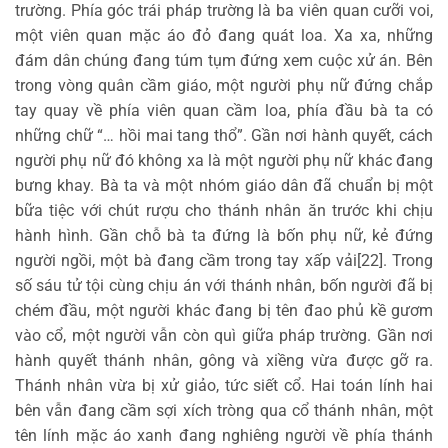
trường. Phía góc trái pháp trường là ba viên quan cưỡi voi,
một viên quan mặc áo đỏ đang quát loa. Xa xa, những
đám dân chúng đang túm tụm đứng xem cuộc xử án. Bên
trong vòng quân cầm giáo, một người phụ nữ đứng chắp
tay quay về phía viên quan cầm loa, phía đầu bà ta có
những chữ “… hồi mai tang thổ”. Gần nơi hành quyết, cách
người phụ nữ đó không xa là một người phụ nữ khác đang
bưng khay. Bà ta và một nhóm giáo dân đã chuẩn bị một
bữa tiệc với chút rượu cho thánh nhân ăn trước khi chịu
hành hình. Gần chỗ bà ta đứng là bốn phụ nữ, kẻ đứng
người ngồi, một bà đang cầm trong tay xấp vải[22]. Trong
số sáu tử tội cùng chịu án với thánh nhân, bốn người đã bị
chém đầu, một người khác đang bị tên đao phủ kề gươm
vào cổ, một người vẫn còn quì giữa pháp trường. Gần nơi
hành quyết thánh nhân, gông và xiềng vừa được gỡ ra.
Thánh nhân vừa bị xử giảo, tức siết cổ. Hai toán lính hai
bên vẫn đang cầm sợi xích tròng qua cổ thánh nhân, một
tên lính mặc áo xanh đang nghiêng người về phía thánh