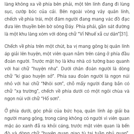
làng không xa về phía bên phải, một tên lính đang đi lùng
sục, cướp bóc của cải. Bên ngoài vòng vây quân lính,
chếch về phía trái, một đám người đang mang vác đồ đạc
đưa lên thuyền bên bờ sông Đáy. Phía phải, gần sát đường
là một khu làng xóm với dòng chữ “Vỉ Nhuế xã cư dân”[31].
Chếch về phía trên một chút, ba vị mang gông bị quân lính
áp giải lên huyện, một viên quan nằm trên cáng ở phía đầu
đoàn người. Trước mặt họ là khu nhà có tường bao quanh
với hai chữ “huyện nha”. Dưới chân đoàn người là dòng
chữ “kí giao huyện sở”. Phía sau đoàn người là ngọn núi
nhỏ với hai chữ “Nhôi sơn”, chỗ mấy người đang bắn có
chữ “xạ trường”, chếch về phía dưới có một ngôi chùa và
ngọn núi với chữ “Hổ sơn”.
Ở phía dưới, góc phải của bức họa, quân lính áp giải ba
người mang gông, trong cáng không có người vì viên quan
mặc áo xanh đã ra khỏi cáng, trước mặt viên quan là bến
đò và dòng chữ “huyện quan giao tù tại tuần phủ quan”.