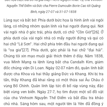
Nguyễn Thế Điểm và Đức cha Pierre Dumoulin Borie Cao tới Quảng
Bình, ngày 27-07 và 31-07-1838
Lùng sục và bắt bớ: Phía dưới bức họa là hình ảnh vài ngôi
làng, có những nhóm quân lính và hai người đang quì. Nơi
vài ngôi nhà ở góc trái, phía dưới, có chữ “Cồn Giờ”[26]. Ở
phía dưới của vài ngôi nhà có mấy người đứng và quì có
hai chữ “Lệ Sơn”. Hai chữ phía trên đầu hai người đang quì
là “oa gia”[27]. Phía dưới, góc phải là hai chữ “đại hải”.
Chúng tôi xin mạo muội giải thích thêm ở đây. Năm 1838,
vua Minh Mạng ra lệnh lùng bắt cha Candalh Kim, giám
đốc chủng viện Di Loan. Ngày 02-07 năm đó, quân lính bắt
được cha Khoa và hai thầy giảng Đức và Khang. Khi bị tra
tấn, thầy Khang đã khai rằng có một thừa sai Âu Châu ở
vùng Bố Chính. Quân lính lập tức đi bố ráp vùng này, đặc
biệt vùng ven biển. Ngày 27-7, họ tìm được một số đồ vật
của cha Vinhsơn Nguyễn Thế Điểm và bắt đầu tra khảo
chủ nhà. Sáng hôm sau, một người tên là Yên đã đồng ý