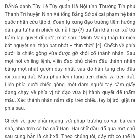
ĐẲNG danh Tùy Lê Tùy quán Hà Nội tỉnh Thường Tín phủ
Thanh Trì huyện Ninh Xá tổng Bằng Sở xã cai phạm hệ bản
quốc nhân cửu tập dị đoan tự xưng đạo trưởng tiềm hướng
dân gia tứ hành phiến dụ nã liệp (?) tra tần khâm án xử trứ
trảm lập quyết dĩ giới”; mặt sau: “Minh Mạng thập tứ niên
bát nguyệt nhị thập bát nhật – thìn thời” [4]. Chếch về phía
dưới là chiếc gông vừa được gỡ khỏi cổ thánh nhân. Sau
một hồi chiêng lệnh, viên đao phủ chém đầu thánh nhân
bằng một nhát gươm duy nhất, sau đó hắn tung cho đầu
rơi xuống đất. Máu phun lênh láng trên chiếu và trên đất.
Liền phía dưới chiếc gông, một đám người tay cầm giấy
đang chạy về phía vị tử đạo vừa bị hành quyết để thấm
máu. Xác thánh nhân nằm sấp trên chiếu, tay bị trói giặt ra
phía sau.
Chếch về góc phải ngang với pháp trường có vài ba căn
nhà, phía trên có ba chữ Hán. Hai chữ đầu đã quá mờ, chữ
sau cùng hẳn là chữ xã. Theo chúng tôi, đây rất có thể là