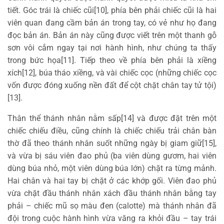
tiết. Góc trái là chiếc cũi[10], phía bên phải chiếc cũi là hai
viên quan đang cầm bản án trong tay, có vẻ như họ đang
đọc bản án. Bản án này cũng được viết trên một thanh gỗ
sơn vôi cắm ngay tại nơi hành hình, như chúng ta thấy
trong bức họa[11]. Tiếp theo về phía bên phải là xiềng
xích[12], búa tháo xiềng, và vài chiếc cọc (những chiếc cọc
vốn được đóng xuống nền đất để cột chặt chân tay tử tội)
[13].
Thân thể thánh nhân nằm sấp[14] và được đặt trên một
chiếc chiếu điều, cũng chính là chiếc chiếu trải chân bàn
thờ đã theo thánh nhân suốt những ngày bị giam giữ[15],
và vừa bị sáu viên đao phủ (ba viên dùng gươm, hai viên
dùng búa nhỏ, một viên dùng búa lớn) chặt ra từng mảnh.
Hai chân và hai tay bị chặt ở các khớp gối. Viên đao phủ
vừa chặt đầu thánh nhân xách đầu thánh nhân bằng tay
phải – chiếc mũ sọ màu đen (calotte) mà thánh nhân đã
đội trong cuộc hành hình vừa văng ra khỏi đầu – tay trái