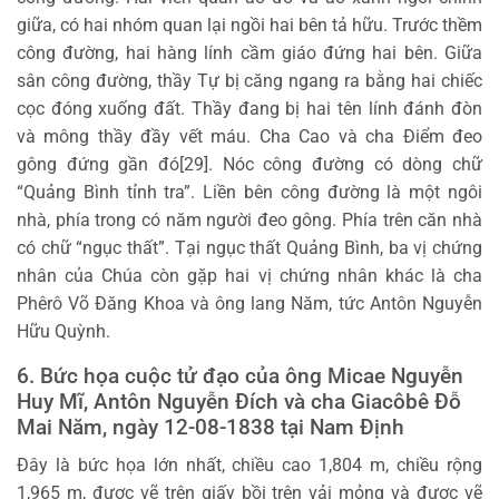
giữa, có hai nhóm quan lại ngồi hai bên tả hữu. Trước thềm
công đường, hai hàng lính cầm giáo đứng hai bên. Giữa
sân công đường, thầy Tự bị căng ngang ra bằng hai chiếc
cọc đóng xuống đất. Thầy đang bị hai tên lính đánh đòn
và mông thầy đầy vết máu. Cha Cao và cha Điểm đeo
gông đứng gần đó[29]. Nóc công đường có dòng chữ
“Quảng Bình tỉnh tra”. Liền bên công đường là một ngôi
nhà, phía trong có năm người đeo gông. Phía trên căn nhà
có chữ “ngục thất”. Tại ngục thất Quảng Bình, ba vị chứng
nhân của Chúa còn gặp hai vị chứng nhân khác là cha
Phêrô Võ Đăng Khoa và ông lang Năm, tức Antôn Nguyễn
Hữu Quỳnh.
6. Bức họa cuộc tử đạo của ông Micae Nguyễn
Huy Mĩ, Antôn Nguyễn Đích và cha Giacôbê Đỗ
Mai Năm, ngày 12-08-1838 tại Nam Định
Đây là bức họa lớn nhất, chiều cao 1,804 m, chiều rộng
1,965 m, được vẽ trên giấy bồi trên vải mỏng và được vẽ