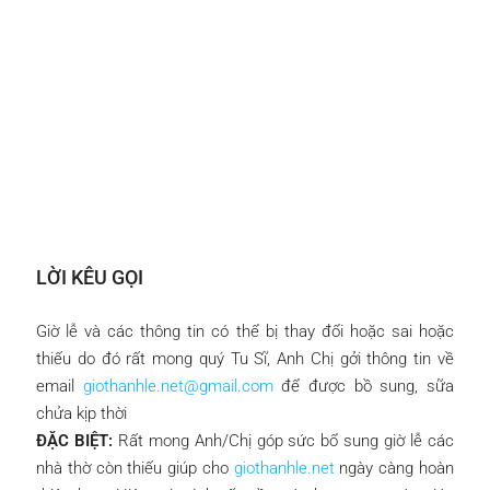
LỜI KÊU GỌI
Giờ lễ và các thông tin có thể bị thay đổi hoặc sai hoặc
thiếu do đó rất mong quý Tu Sĩ, Anh Chị gởi thông tin về
email
giothanhle.net@gmail.com
để được bồ sung, sữa
chửa kịp thời
ĐẶC BIỆT:
Rất mong Anh/Chị góp sức bổ sung giờ lễ các
nhà thờ còn thiếu giúp cho
giothanhle.net
ngày càng hoàn