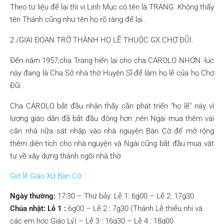
Theo tư liệu để lại thì vị Linh Mục có tên là TRANG .Không thấy
tên Thánh cũng như tên họ rõ ràng để lại .
2./GIAI ĐOẠN TRỞ THÀNH HỌ LẼ THUỘC GX.CHỢ ĐŨI.
Đến năm 1957,cha Trang hiến lại cho cha CAROLO NHƠN -lúc
này đang là Cha Sở nhà thờ Huyện Sĩ-để làm họ lẽ của họ Chợ
Đũi .
Cha CAROLO bắt đầu nhận thấy cần phát triển “họ lẽ” này vì
lượng giáo dân đã bắt đầu đông hơn ,nên Ngài mua thêm vài
căn nhà nữa sát nhập vào nhà nguyện Bàn Cờ để mở rộng
thêm diện tích cho nhà nguyện và Ngài cũng bắt đầu mua vật
tư về xây dựng thành ngôi nhà thờ
Giờ lễ Giáo Xứ Bàn Cờ
Ngày thường:
17:30 – Thứ bảy: Lễ 1: 6g00 – Lễ 2: 17g30
Chúa nhật: Lễ 1 :
6g00 – Lễ 2 : 7g30 (Thánh Lễ thiếu nhi và
các em học Giáo Lý) – Lễ 3 : 16g30 – Lễ 4 : 18g00