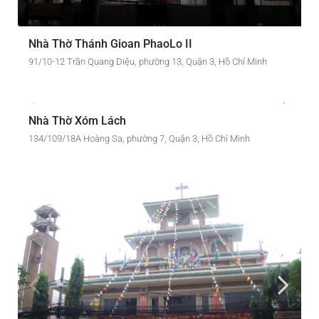
Nhà Thờ Thánh Gioan PhaoLo II
91/10-12 Trần Quang Diệu, phường 13, Quận 3, Hồ Chí Minh
Nhà Thờ Xóm Lách
134/109/18A Hoàng Sa, phường 7, Quận 3, Hồ Chí Minh