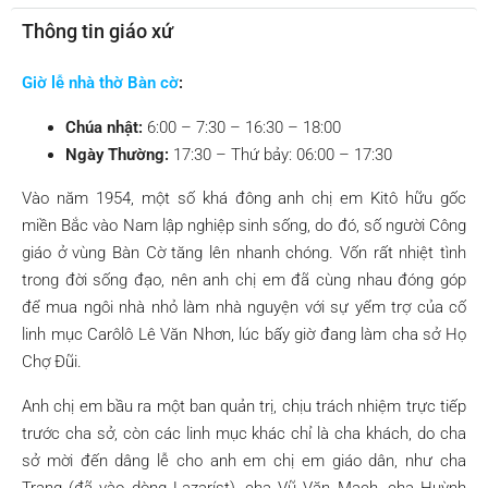
Thông tin giáo xứ
Giờ lễ nhà thờ Bàn cờ
:
Chúa nhật:
6:00 – 7:30 – 16:30 – 18:00
Ngày Thường:
17:30 – Thứ bảy: 06:00 – 17:30
Vào năm 1954, một số khá đông anh chị em Kitô hữu gốc
miền Bắc vào Nam lập nghiệp sinh sống, do đó, số người Công
giáo ở vùng Bàn Cờ tăng lên nhanh chóng. Vốn rất nhiệt tình
trong đời sống đạo, nên anh chị em đã cùng nhau đóng góp
để mua ngôi nhà nhỏ làm nhà nguyện với sự yểm trợ của cố
linh mục Carôlô Lê Văn Nhơn, lúc bấy giờ đang làm cha sở Họ
Chợ Đũi.
Anh chị em bầu ra một ban quản trị, chịu trách nhiệm trực tiếp
trước cha sở, còn các linh mục khác chỉ là cha khách, do cha
sở mời đến dâng lễ cho anh em chị em giáo dân, như cha