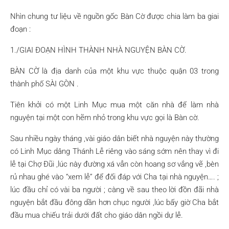
Nhìn chung tư liệu về nguồn gốc Bàn Cờ được chia làm ba giai
đoạn :
1./GIAI ĐOẠN HÌNH THÀNH NHÀ NGUYỆN BÀN CỜ.
BÀN CỜ là địa danh của một khu vực thuộc quận 03 trong
thành phố SÀI GÒN .
Tiên khởi có một Linh Mục mua một căn nhà để làm nhà
nguyện tại một con hẽm nhỏ trong khu vực gọi là Bàn cờ.
Sau nhiều ngày tháng ,vài giáo dân biết nhà nguyện này thường
có Linh Mục dâng Thánh Lễ riêng vào sáng sớm nên thay vì đi
lễ tại Chợ Đũi ,lúc này đường xá vẫn còn hoang sơ vắng vẽ ,bèn
rủ nhau ghé vào “xem lễ” để đối đáp với Cha tại nhà nguyện…. ;
lúc đầu chỉ có vài ba người ; càng về sau theo lời đồn đãi nhà
nguyện bắt đầu đông dần hơn chục người ,lúc bấy giờ Cha bắt
đầu mua chiếu trải dưới đất cho giáo dân ngồi dự lễ.