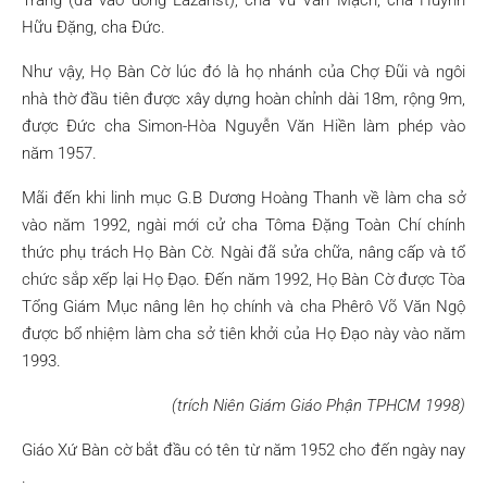
Trang (đã vào dòng Lazaríst), cha Vũ Văn Mạch, cha Huỳnh
Hữu Đặng, cha Đức.
Như vậy, Họ Bàn Cờ lúc đó là họ nhánh của Chợ Đũi và ngôi
nhà thờ đầu tiên được xây dựng hoàn chỉnh dài 18m, rộng 9m,
được Đức cha Simon-Hòa Nguyễn Văn Hiền làm phép vào
năm 1957.
Mãi đến khi linh mục G.B Dương Hoàng Thanh về làm cha sở
vào năm 1992, ngài mới cử cha Tôma Đặng Toàn Chí chính
thức phụ trách Họ Bàn Cờ. Ngài đã sửa chữa, nâng cấp và tổ
chức sắp xếp lại Họ Đạo. Đến năm 1992, Họ Bàn Cờ được Tòa
Tổng Giám Mục nâng lên họ chính và cha Phêrô Võ Văn Ngộ
được bổ nhiệm làm cha sở tiên khởi của Họ Đạo này vào năm
1993.
(trích Niên Giám Giáo Phận TPHCM 1998)
Giáo Xứ Bàn cờ bắt đầu có tên từ năm 1952 cho đến ngày nay
.