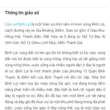
Thông tin giáo xứ
Giáo xứ Bình Lợi
là một Giáo xứ nhỏ năm ở mom sông Bình Lợi,
cách đường rày xe lửa khoảng 500m. Giáo xứ gồm 3 Giáo khu-
Hồng Hải, Thánh Điện, Đất Hứa và 3 dòng tu- Nữ Tử Bác Ái
Vinh Sơn, Nữ Tỳ Giêsu Linh Mục, Mến Thánh Giá.
Bình Lợi, vùng đất có tên gọi đó tôi không biết từ lúc nào, vùng
đất mà tôi được biết là vùng trũng, trồng lúa và rất giống một
vùng nông thôn, cuộc sống của nhiều người dân ở đây là người
di cư, Bình Lợi là một thành phần của phường 13 Quận Bình
Thạnh, là điểm kết của Bình Thạnh nối liền Gò Vấp. Nhà thờ
Bình Lợi nằm tọa lạc mép sông Sài gòn, nơi đang trong tiềm
năng phát triển về nhiều mặt, đặc biệt là kinh tế, người dân ở
đây là người tứ xứ, điều đó đã tạo nên một Bình Lợi rất năng
động và bây giờ đã thực sự là một khu phố đang trong đà phát
triển. cuộc sống tôn giáo ở đây cũng thế, tuy là một Giáo xứ