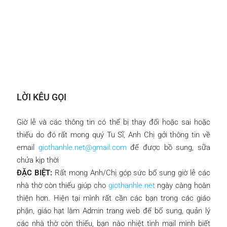
LỜI KÊU GỌI
Giờ lễ và các thông tin có thể bị thay đổi hoặc sai hoặc
thiếu do đó rất mong quý Tu Sĩ, Anh Chị gởi thông tin về
email
giothanhle.net@gmail.com
để được bồ sung, sữa
chửa kịp thời
ĐẶC BIỆT:
Rất mong Anh/Chị góp sức bổ sung giờ lễ các
nhà thờ còn thiếu giúp cho
giothanhle.net
ngày càng hoàn
thiện hơn. Hiện tại mình rất cần các bạn trong các giáo
phận, giáo hạt làm Admin trang web để bổ sung, quản lý
các nhà thờ còn thiếu, bạn nào nhiệt tình mail mình biết