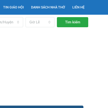
TIN GIÁO HỘI
DANH SÁCH NHÀ THỜ
LIÊN HỆ
n/Huyện
Giờ Lễ
Tìm kiếm