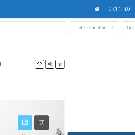
GIỚI THIỆU
Tỉnh/ ThànhPhố
Quậ
i