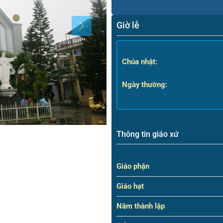
Giờ lễ
Chúa nhật:
Ngày thường:
Thông tin giáo xứ
Giáo phận
Giáo hạt
Năm thành lập