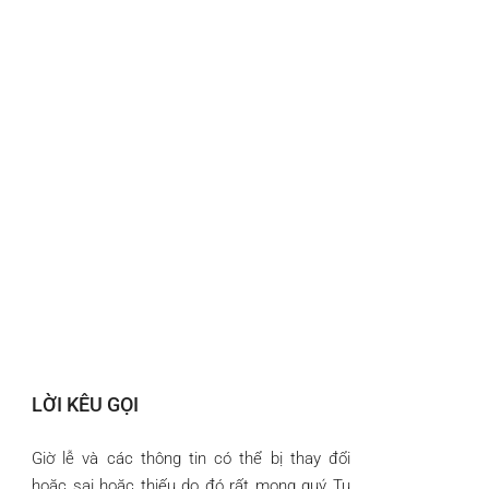
LỜI KÊU GỌI
Giờ lễ và các thông tin có thể bị thay đổi
hoặc sai hoặc thiếu do đó rất mong quý Tu