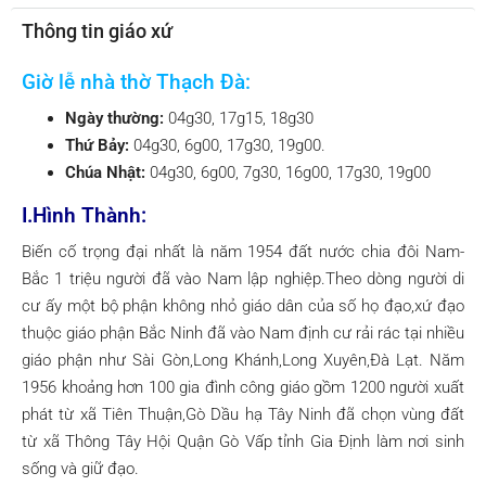
Thông tin giáo xứ
Giờ lễ nhà thờ Thạch Đà:
Ngày thường:
04g30, 17g15, 18g30
Thứ Bảy:
04g30, 6g00, 17g30, 19g00.
Chúa Nhật:
04g30, 6g00, 7g30, 16g00, 17g30, 19g00
I.Hình Thành:
Biến cố trọng đại nhất là năm 1954 đất nước chia đôi Nam-
Bắc 1 triệu người đã vào Nam lập nghiệp.Theo dòng người di
cư ấy một bộ phận không nhỏ giáo dân của số họ đạo,xứ đạo
thuộc giáo phận Bắc Ninh đã vào Nam định cư rải rác tại nhiều
giáo phận như Sài Gòn,Long Khánh,Long Xuyên,Đà Lạt. Năm
1956 khoảng hơn 100 gia đình công giáo gồm 1200 người xuất
phát từ xã Tiên Thuận,Gò Dầu hạ Tây Ninh đã chọn vùng đất
từ xã Thông Tây Hội Quận Gò Vấp tỉnh Gia Định làm nơi sinh
sống và giữ đạo.