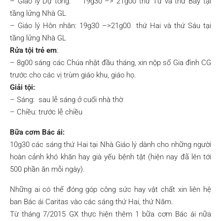
– Giáo lý Dự tòng: 19g30 –> 21g00 thứ Tư và thứ Bảy tại
tầng lửng Nhà GL
– Giáo lý Hôn nhân: 19g30 –>21g00 thứ Hai và thứ Sáu tại
tầng lửng Nhà GL
Rửa tội trẻ em
:
– 8g00 sáng các Chúa nhật đầu tháng, xin nộp sổ Gia đình CG
trước cho các vị trùm giáo khu, giáo họ.
Giải tội:
– Sáng: sau lễ sáng ở cuối nhà thờ
– Chiều: trước lễ chiều
Bữa cơm Bác ái:
10g30 các sáng thứ Hai tại Nhà Giáo lý dành cho những người
hoàn cảnh khó khăn hay già yếu bệnh tật (hiện nay đã lên tới
500 phần ăn mỗi ngày).
Những ai có thể đóng góp công sức hay vật chất xin liên hệ
ban Bác ái Caritas vào các sáng thứ Hai, thứ Năm.
Từ tháng 7/2015 GX thực hiện thêm 1 bữa cơm Bác ái nữa