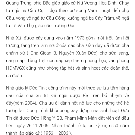
Quang Trung, phía Bắc giáp giáo xứ Nữ Vương Hòa Bình. Chạy
từ ngã ba Cầu Cụt , dọc theo bờ sông Vàm Thuật đến chợ
Cầu, vòng về ngã tư Cầu Cống, xuống ngã ba Cây Trâm, về ngã
tư Lê Văn Thọ giáp cầu Trường Đai.
Nhà Xứ: được xây dựng vào năm 1973 gồm một trệt làm hội
trường, tầng trên làm nơi ở của các cha. Gần đây đã được cha
chánh xứ ( Cha Gioan B. Nguyễn Xuân Đức) cho sửa sang,
nâng cấp. Tầng trệt còn sắp xếp thêm phòng họp, văn phòng
HĐMVGX cũng như phòng tập hát và sinh hoạt các đoàn thể,
ca đoàn…..
Nhà giáo lý Đức Tin : công trình này mới thực sự lưu tâm hàng
đầu của cha xứ từ khi ngài được Bề Trên bổ nhiệm về
đây(năm 2004). Cha ưu ái dành hết nỗ lực cho những thế hệ
tương lai. Công Trình khởi công xây dựng nhà sinh hoạt Đức
Tin đã được Đức Hồng Y GB. Phạm Minh Mẫn đặt viên đá đầu
tiên ngày 26.11.2006. Nhân thánh lễ tạ ơn kỷ niệm 50 năm
thành lập giáo xứ ( 1956 – 2006 ).