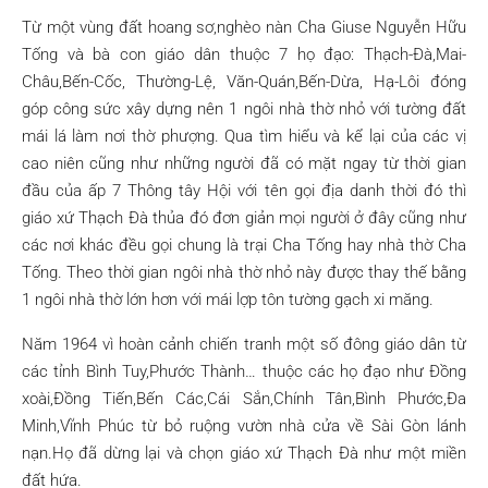
Từ một vùng đất hoang sơ,nghèo nàn Cha Giuse Nguyễn Hữu
Tống và bà con giáo dân thuộc 7 họ đạo: Thạch-Đà,Mai-
Châu,Bến-Cốc, Thường-Lệ, Văn-Quán,Bến-Dừa, Hạ-Lôi đóng
góp công sức xây dựng nên 1 ngôi nhà thờ nhỏ với tường đất
mái lá làm nơi thờ phượng. Qua tìm hiểu và kể lại của các vị
cao niên cũng như những người đã có mặt ngay từ thời gian
đầu của ấp 7 Thông tây Hội với tên gọi địa danh thời đó thì
giáo xứ Thạch Đà thủa đó đơn giản mọi người ở đây cũng như
các nơi khác đều gọi chung là trại Cha Tống hay nhà thờ Cha
Tống. Theo thời gian ngôi nhà thờ nhỏ này được thay thế bằng
1 ngôi nhà thờ lớn hơn với mái lợp tôn tường gạch xi măng.
Năm 1964 vì hoàn cảnh chiến tranh một số đông giáo dân từ
các tỉnh Bình Tuy,Phước Thành… thuộc các họ đạo như Đồng
xoài,Đồng Tiến,Bến Các,Cái Sắn,Chính Tân,Bình Phước,Đa
Minh,Vĩnh Phúc từ bỏ ruộng vườn nhà cửa về Sài Gòn lánh
nạn.Họ đã dừng lại và chọn giáo xứ Thạch Đà như một miền
đất hứa.