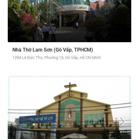
Nhà Thờ Lam Sơn (Gò Vấp, TPHCM)
1294 Lê Đức Thọ, Phường 13, Gò Vấp, Hồ Chí Minh