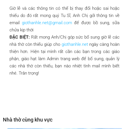
Giờ lễ và các thông tin có thể bị thay đổi hoặc sai hoặc
thiếu do đó rất mong quý Tu Sĩ, Anh Chị gởi thông tin về
email
giothanhle.net@gmail.com
để được bồ sung, sữa
chửa kịp thời
ĐẶC BIỆT:
Rất mong Anh/Chị góp sức bổ sung giờ lễ các
nhà thờ còn thiếu giúp cho
giothanhle.net
ngày càng hoàn
thiện hơn. Hiện tại mình rất cần các bạn trong các giáo
phận, giáo hạt làm Admin trang web để bổ sung, quản lý
các nhà thờ còn thiếu, bạn nào nhiệt tình mail mình biết
nhé. Trân trọng!
Nhà thờ cùng khu vực