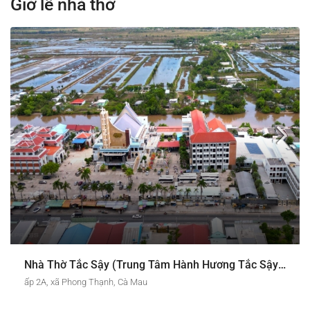
Giờ lễ nhà thờ
Nhà Thờ Tắc Sậy (Trung Tâm Hành Hương Tắc Sậy – Cha Phanxicô Xaviê Trương Bửu Diệp)
ấp 2A, xã Phong Thạnh, Cà Mau