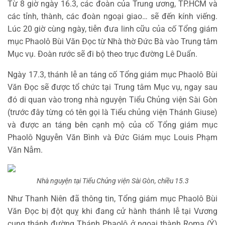
Từ 8 giờ ngày 16.3, các đoàn của Trung ương, TP.HCM và
các tỉnh, thành, các đoàn ngoại giao… sẽ đến kính viếng.
Lúc 20 giờ cùng ngày, tiễn đưa linh cữu của cố Tổng giám
mục Phaolô Bùi Văn Đọc từ Nhà thờ Đức Bà vào Trung tâm
Mục vụ. Đoàn rước sẽ đi bộ theo trục đường Lê Duẩn.
Ngày 17.3, thánh lễ an táng cố Tổng giám mục Phaolô Bùi
Văn Đọc sẽ được tổ chức tại Trung tâm Mục vụ, ngay sau
đó di quan vào trong nhà nguyện Tiểu Chủng viện Sài Gòn
(trước đây từng có tên gọi là Tiểu chủng viện Thánh Giuse)
và được an táng bên cạnh mộ của cố Tổng giám mục
Phaolô Nguyễn Văn Bình và Đức Giám mục Louis Phạm
Văn Nẫm.
Nhà nguyện tại Tiểu Chủng viện Sài Gòn, chiều 15.3
Như Thanh Niên đã thông tin, Tổng giám mục Phaolô Bùi
Văn Đọc bị đột quỵ khi đang cử hành thánh lễ tại Vương
cung thánh đường Thánh Phaolô ở ngoại thành Roma (Ý)