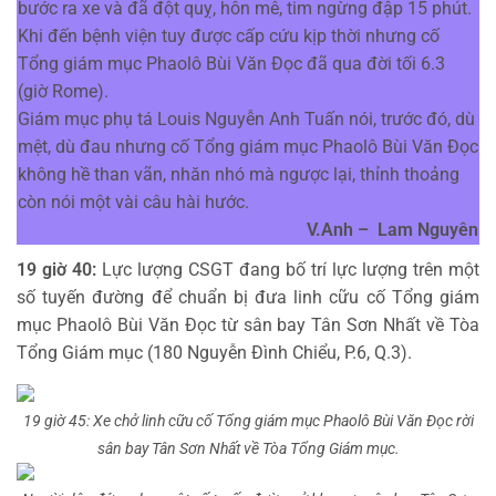
bước ra xe và đã đột quỵ, hôn mê, tim ngừng đập 15 phút.
Khi đến bệnh viện tuy được cấp cứu kịp thời nhưng cố
Tổng giám mục Phaolô Bùi Văn Đọc đã qua đời tối 6.3
(giờ Rome).
Giám mục phụ tá Louis Nguyễn Anh Tuấn nói, trước đó, dù
mệt, dù đau nhưng cố Tổng giám mục Phaolô Bùi Văn Đọc
không hề than vãn, nhăn nhó mà ngược lại, thỉnh thoảng
còn nói một vài câu hài hước.
V.Anh – Lam Nguyên
19 giờ 40:
Lực lượng CSGT đang bố trí lực lượng trên một
số tuyến đường để chuẩn bị đưa linh cữu cố Tổng giám
mục Phaolô Bùi Văn Đọc từ sân bay Tân Sơn Nhất về Tòa
Tổng Giám mục (180 Nguyễn Đình Chiểu, P.6, Q.3).
19 giờ 45: Xe chở linh cữu cố Tổng giám mục Phaolô Bùi Văn Đọc rời
sân bay Tân Sơn Nhất về Tòa Tổng Giám mục.