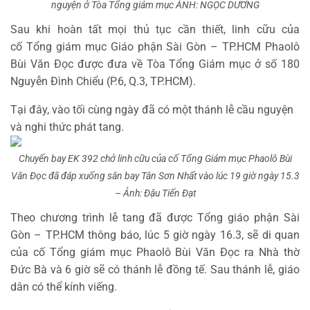
nguyện ở Tòa Tổng giám mục ẢNH: NGỌC DƯƠNG
Sau khi hoàn tất mọi thủ tục cần thiết, linh cữu của
cố Tổng giám mục Giáo phận Sài Gòn – TP.HCM Phaolô
Bùi Văn Đọc được đưa về Tòa Tổng Giám mục ở số 180
Nguyễn Đình Chiểu (P.6, Q.3, TP.HCM).
Tại đây, vào tối cùng ngày đã có một thánh lễ cầu nguyện
và nghi thức phát tang.
Chuyến bay EK 392 chở linh cữu của cố Tổng Giám mục Phaolô Bùi
Văn Đọc đã đáp xuống sân bay Tân Sơn Nhất vào lúc 19 giờ ngày 15.3
– Ảnh: Đậu Tiến Đạt
Theo chương trình lễ tang đã được Tổng giáo phận Sài
Gòn – TP.HCM thông báo, lúc 5 giờ ngày 16.3, sẽ di quan
của cố Tổng giám mục Phaolô Bùi Văn Đọc ra Nhà thờ
Đức Bà và 6 giờ sẽ có thánh lễ đồng tế. Sau thánh lễ, giáo
dân có thể kính viếng.