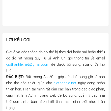
LỜI KÊU GỌI
Giờ lễ và các thông tin có thể bị thay đổi hoặc sai hoặc thiếu
do đó rất mong quý Tu Sĩ, Anh Chị gởi thông tin về email
giothanhle.net@gmail.com
để được bồ sung, sữa chửa kịp
thời
ĐẶC BIỆT:
Rất mong Anh/Chị góp sức bổ sung giờ lễ các
nhà thờ còn thiếu giúp cho
giothanhle.net
ngày càng hoàn
thiện hơn. Hiện tại mình rất cần các bạn trong các giáo phận,
giáo hạt làm Admin trang web để bổ sung, quản lý các nhà
thờ còn thiếu, bạn nào nhiệt tình mail mình biết nhé. Trân
trọng!