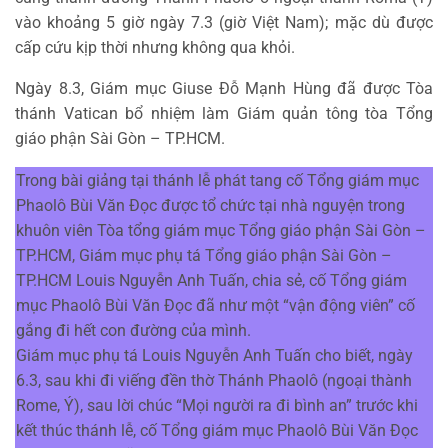
vào khoảng 5 giờ ngày 7.3 (giờ Việt Nam); mặc dù được
cấp cứu kịp thời nhưng không qua khỏi.
Ngày 8.3, Giám mục Giuse Đỗ Mạnh Hùng đã được Tòa
thánh Vatican bổ nhiệm làm Giám quản tông tòa Tổng
giáo phận Sài Gòn – TP.HCM.
Trong bài giảng tại thánh lễ phát tang cố Tổng giám mục
Phaolô Bùi Văn Đọc được tổ chức tại nhà nguyện trong
khuôn viên Tòa tổng giám mục Tổng giáo phận Sài Gòn –
TP.HCM, Giám mục phụ tá Tổng giáo phận Sài Gòn –
TP.HCM Louis Nguyễn Anh Tuấn, chia sẻ, cố Tổng giám
mục Phaolô Bùi Văn Đọc đã như một “vận động viên” cố
gắng đi hết con đường của mình.
Giám mục phụ tá Louis Nguyễn Anh Tuấn cho biết, ngày
6.3, sau khi đi viếng đền thờ Thánh Phaolô (ngoại thành
Rome, Ý), sau lời chúc “Mọi người ra đi bình an” trước khi
kết thúc thánh lễ, cố Tổng giám mục Phaolô Bùi Văn Đọc