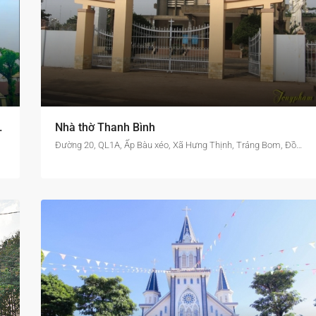
áo phận Xuân Lộc
Nhà thờ Thanh Bình
Đường 20, QL1A, Ấp Bàu xéo, Xã Hưng Thịnh, Trảng Bom, Đồng Nai