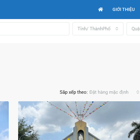
GIỚI THIỆU
Tỉnh/ ThànhPhố
Quậ
Sắp xếp theo:
Đặt hàng mặc định