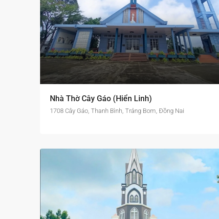
Nhà Thờ Cây Gáo (Hiển Linh)
1708 Cây Gáo, Thanh Bình, Trảng Bom, Đồng Nai