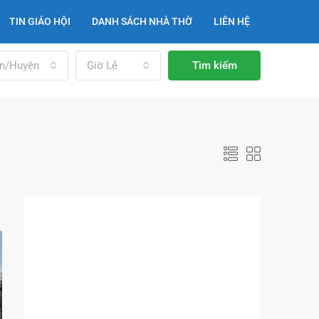
TIN GIÁO HỘI
DANH SÁCH NHÀ THỜ
LIÊN HỆ
n/Huyện
Giờ Lễ
Tìm kiếm