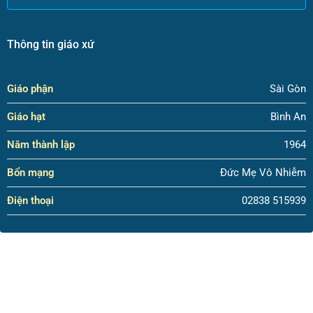
Thông tin giáo xứ
Giáo phận
Sài Gòn
Giáo hạt
Bình An
Năm thành lập
1964
Bổn mạng
Đức Mẹ Vô Nhiễm
Điện thoại
02838 515939