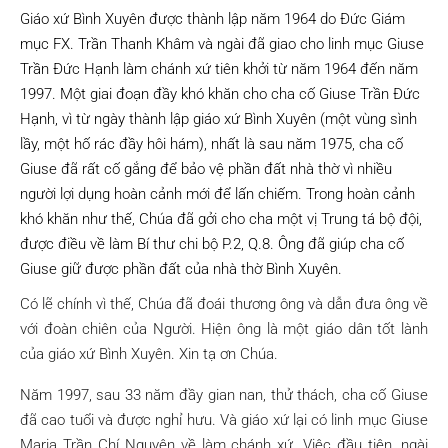
Giáo xứ Bình Xuyên được thành lập năm 1964 do Đức Giám
mục FX. Trần Thanh Khâm và ngài đã giao cho linh mục Giuse
Trần Đức Hạnh làm chánh xứ tiên khởi từ năm 1964 đến năm
1997. Một giai đoạn đầy khó khăn cho cha cố Giuse Trần Đức
Hạnh, vì từ ngày thành lập giáo xứ Bình Xuyên (một vùng sình
lầy, một hố rác đầy hôi hám), nhất là sau năm 1975, cha cố
Giuse đã rất cố gắng để bảo vệ phần đất nhà thờ vì nhiều
người lợi dụng hoàn cảnh mới để lấn chiếm. Trong hoàn cảnh
khó khăn như thế, Chúa đã gởi cho cha một vị Trung tá bộ đội,
được điều về làm Bí thư chi bộ P.2, Q.8. Ông đã giúp cha cố
Giuse giữ được phần đất của nhà thờ Bình Xuyên.
Có lẽ chính vì thế, Chúa đã đoái thương ông và dẫn đưa ông về
với đoàn chiên của Người. Hiện ông là một giáo dân tốt lành
của giáo xứ Bình Xuyên. Xin tạ ơn Chúa.
Năm 1997, sau 33 năm đầy gian nan, thử thách, cha cố Giuse
đã cao tuổi và được nghỉ hưu. Và giáo xứ lại có linh mục Giuse
Maria Trần Chí Nguyện về làm chánh xứ. Việc đầu tiên, ngài