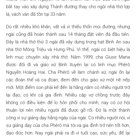
bắt tay vào xây dựng Thánh đường thay cho ngôi nhà thờ lợp
lá, vách ván đã tồn tại 33 năm.
Dù rất nhiều khó khăn, vất vả vì thiếu thốn mọi đường, nhưng
ngài cũng đã hoàn thành sau 14 tháng đặt viên đá đầu tiên.
Đây là nhà thờ thứ 3 ngài đã xây dựng trong hạt Bình An sau
nhà thờ Mông Triệu và Hưng Phú. Vì thế, ngài có biệt hiệu là
linh mục chuyên xây nhà thờ. Năm 1999, cha Giuse Maria
được đổi đi và giáo xứ Bình Xuyên lại có linh mục Phêrô
Nguyễn Hoàng Hai. Cha Phêrô về làm chánh xứ, ngài ổn lại
các đoàn thể và ca đoàn, đem đến cho giáo xứ một nề nếp
mới. Một điểm son phải kể đến là hằng năm có nhiều người trở
lại đạo, có khi cả gia đình. Nhiều cặp vợ chồng trước đây
không có điều kiện để lo hôn phối cho mình, nay có cơ hội
thuận lợi nên nhiều người đã được gỡ rối. Đó là một thành
công vì sự giảng dạy hằng ngày của ngài. Có nhiều người nói, vì
sự giảng dạy của cha Phêrô mà tôi và gia đình trở nên tốt hơn,
đạo đức hơn. Nay ngài phải ra đi vì tuổi cao, sức yếu, để lại