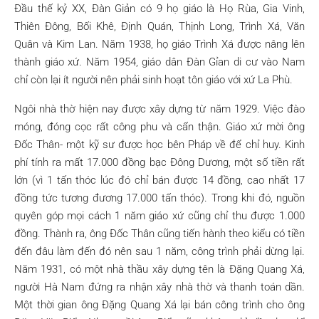
Đầu thế kỷ XX, Đàn Giản có 9 họ giáo là Họ Rùa, Gia Vinh,
Thiên Đông, Bối Khê, Định Quán, Thịnh Long, Trình Xá, Văn
Quân và Kim Lan. Năm 1938, họ giáo Trình Xá được nâng lên
thành giáo xứ. Năm 1954, giáo dân Đàn Gỉan di cư vào Nam
chỉ còn lại ít người nên phải sinh hoạt tôn giáo với xứ La Phù.
Ngôi nhà thờ hiện nay được xây dựng từ năm 1929. Việc đào
móng, đóng cọc rất công phu và cẩn thận. Giáo xứ mời ông
Đốc Thân- một kỹ sư được học bên Pháp về để chỉ huy. Kinh
phí tính ra mất 17.000 đồng bạc Đông Dương, một số tiền rất
lớn (vì 1 tấn thóc lúc đó chỉ bán được 14 đồng, cao nhất 17
đồng tức tương đương 17.000 tấn thóc). Trong khi đó, nguồn
quyên góp mọi cách 1 năm giáo xứ cũng chỉ thu được 1.000
đồng. Thành ra, ông Đốc Thân cũng tiến hành theo kiểu có tiền
đến đâu làm đến đó nên sau 1 năm, công trình phải dừng lại.
Năm 1931, có một nhà thầu xây dựng tên là Đặng Quang Xá,
người Hà Nam đứng ra nhận xây nhà thờ và thanh toán dần.
Một thời gian ông Đặng Quang Xá lại bán công trình cho ông