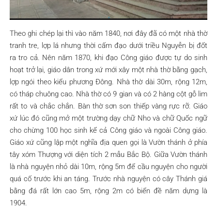
Theo ghi chép lại thì vào năm 1840, nơi đây đã có một nhà thờ
tranh tre, lợp lá nhưng thời cấm đạo dưới triều Nguyễn bị đốt
ra tro cả. Nên năm 1870, khi đạo Công giáo được tự do sinh
hoạt trở lại, giáo dân trong xứ mới xây một nhà thờ bằng gạch,
lợp ngói theo kiểu phương Đông. Nhà thờ dài 30m, rộng 12m,
có tháp chuông cao. Nhà thờ có 9 gian và có 2 hàng cột gỗ lim
rất to và chắc chắn. Bàn thờ sơn son thiếp vàng rực rỡ. Giáo
xứ lúc đó cũng mở một trường dạy chữ Nho và chữ Quốc ngữ
cho chừng 100 học sinh kể cả Công giáo và ngoài Công giáo.
Giáo xứ cũng lập một nghĩa địa quen gọi là Vườn thánh ở phía
tây xóm Thượng với diện tích 2 mẫu Bắc Bộ. Giữa Vườn thánh
là nhà nguyện nhỏ dài 10m, rộng 5m để cầu nguyện cho người
quá cố trước khi an táng. Trước nhà nguyện có cây Thánh giá
bằng đá rất lớn cao 5m, rộng 2m có biển đề năm dựng là
1904.