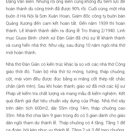
Đặng Văn Biển. Nhưng rồi ông Biển cũng không đủ tiềm lực để
hoàn thành dù công trình đã được 90% rồi. Cuối cùng, một nhà
buôn ở Hà Nội là Sơn Xuân Hoan, Giám đốc công ty buôn bán
Quảng Xương đến cam kết hoàn tất. Đến năm 1939 thì hoàn
thành. Lễ khánh thành diễn ra đúng lễ Tro tháng 2/1940. Linh
mục Giuse Bính- chính xứ Đàn Giản đã chủ sự lễ khánh thành
và cung hiến nhà thờ. Như vậy, sau đúng 10 năm ngôi nhà thờ
mới hoàn thành.
Nhà thờ Đàn Giản có kiến trúc khác lạ so với các nhà thờ Công
giáo thời đó. Toàn bộ nhà thờ từ móng, tường, tháp chuông,
cột, mái vòm đều được đúc bằng xi măng cốt thép rất chắc
chắn (ảnh trên). Sau khi hoàn thành, giáo xứ đã mời các kỹ sư
Pháp về kiểm tra chất lượng và mang mẫu đi kiểm nghiệm. Kết
quả đánh giá đạt tiêu chuẩn xây dựng của Pháp. Nhà thờ xây
trên diện tích 600m2, dài 55m rộng 14m, tháp chuông cao
35m. Nhà thờ chia làm 9 gian trong đó có 5 gian dành cho giáo
dân ngồi tham dự thánh lễ. Tháp chuông có 4 tầng. Tầng 1 để
ca đoàn, hội kèn phục vụ thánh lễ, Tầng 2 và 3 để treo chuông.