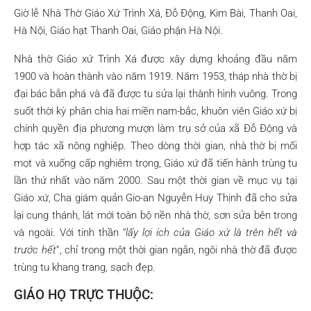
Giờ lễ Nhà Thờ Giáo Xứ Trình Xá, Đỗ Động, Kim Bài, Thanh Oai,
Hà Nội, Giáo hạt Thanh Oai, Giáo phận Hà Nội.
Nhà thờ Giáo xứ Trình Xá được xây dựng khoảng đầu năm
1900 và hoàn thành vào năm 1919. Năm 1953, tháp nhà thờ bị
đại bác bắn phá và đã được tu sửa lại thành hình vuông. Trong
suốt thời kỳ phân chia hai miền nam-bắc, khuôn viên Giáo xứ bị
chính quyền địa phương mượn làm trụ sở của xã Đỗ Động và
hợp tác xã nông nghiệp. Theo dòng thời gian, nhà thờ bị mối
mọt và xuống cấp nghiêm trọng, Giáo xứ đã tiến hành trùng tu
lần thứ nhất vào năm 2000. Sau một thời gian về mục vụ tại
Giáo xứ, Cha giám quản Gio-an Nguyễn Huy Thịnh đã cho sửa
lại cung thánh, lát mới toàn bộ nền nhà thờ, sơn sửa bên trong
và ngoài. Với tinh thần “
lấy lợi ích của Giáo xứ là trên hết và
trước hết
”, chỉ trong một thời gian ngắn, ngôi nhà thờ đã được
trùng tu khang trang, sạch đẹp.
GIÁO HỌ TRỰC THUỘC: