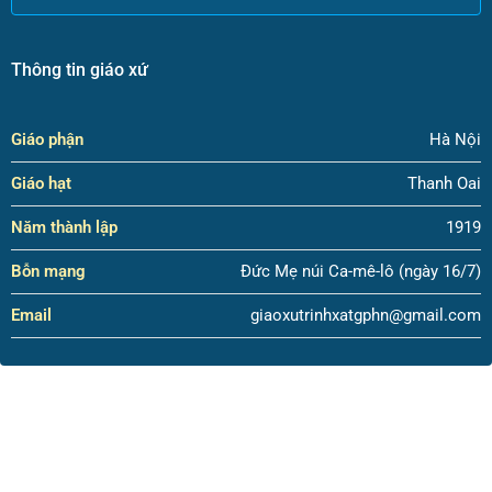
Thông tin giáo xứ
Giáo phận
Hà Nội
Giáo hạt
Thanh Oai
Năm thành lập
1919
Bỗn mạng
Đức Mẹ núi Ca-mê-lô (ngày 16/7)
Email
giaoxutrinhxatgphn@gmail.com