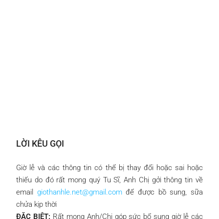
LỜI KÊU GỌI
Giờ lễ và các thông tin có thể bị thay đổi hoặc sai hoặc
thiếu do đó rất mong quý Tu Sĩ, Anh Chị gởi thông tin về
email
giothanhle.net@gmail.com
để được bồ sung, sữa
chửa kịp thời
ĐẶC BIỆT:
Rất mong Anh/Chị góp sức bổ sung giờ lễ các