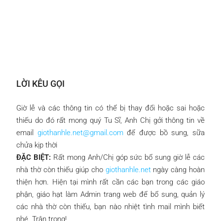
LỜI KÊU GỌI
Giờ lễ và các thông tin có thể bị thay đổi hoặc sai hoặc
thiếu do đó rất mong quý Tu Sĩ, Anh Chị gởi thông tin về
email
giothanhle.net@gmail.com
để được bồ sung, sữa
chửa kịp thời
ĐẶC BIỆT:
Rất mong Anh/Chị góp sức bổ sung giờ lễ các
nhà thờ còn thiếu giúp cho
giothanhle.net
ngày càng hoàn
thiện hơn. Hiện tại mình rất cần các bạn trong các giáo
phận, giáo hạt làm Admin trang web để bổ sung, quản lý
các nhà thờ còn thiếu, bạn nào nhiệt tình mail mình biết
nhé. Trân trọng!