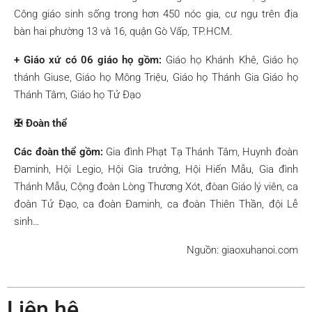
Công giáo sinh sống trong hơn 450 nóc gia, cư ngụ trên địa
bàn hai phường 13 và 16, quận Gò Vấp, TP.HCM.
+ Giáo xứ có 06 giáo họ gồm:
Giáo họ Khánh Khê, Giáo họ
thánh Giuse, Giáo họ Mông Triệu, Giáo họ Thánh Gia Giáo họ
Thánh Tâm, Giáo họ Tử Đạo
✠ Đoàn thể
Các đoàn thể gồm:
Gia đình Phạt Tạ Thánh Tâm, Huynh đoàn
Đaminh, Hội Legio, Hội Gia trưởng, Hội Hiến Mẫu, Gia đình
Thánh Mẫu, Cộng đoàn Lòng Thương Xót, đòan Giáo lý viên, ca
đoàn Tử Đạo, ca đoàn Đaminh, ca đoàn Thiên Thần, đội Lễ
sinh…
Nguồn: giaoxuhanoi.com
Liên hệ