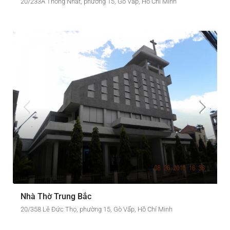
20/233A Thống Nhất, phường 15, Gò Vấp, Hồ Chí Minh
Nhà Thờ Trung Bắc
20/358 Lê Đức Thọ, phường 15, Gò Vấp, Hồ Chí Minh