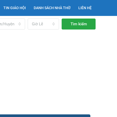
TIN GIÁO HỘI
DANH SÁCH NHÀ THỜ
LIÊN HỆ
n/Huyện
Giờ Lễ
Tìm kiếm