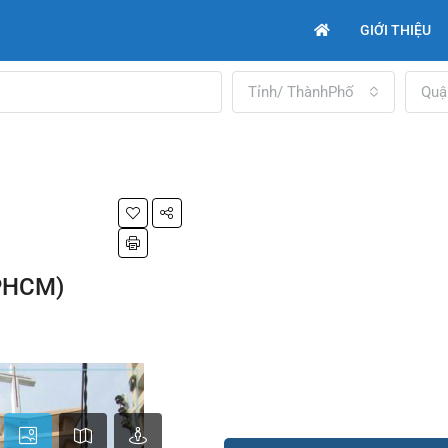
GIỚI THIỆU
Tỉnh/ ThànhPhố
Quậ
TPHCM)