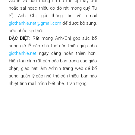
Giờ lễ và các thông tin có thể bị thay đổi
hoặc sai hoặc thiếu do đó rất mong quý Tu
Sĩ, Anh Chị gởi thông tin về email
giothanhle.net@gmail.com
để được bồ sung,
sữa chửa kịp thời
ĐẶC BIỆT:
Rất mong Anh/Chị góp sức bổ
sung giờ lễ các nhà thờ còn thiếu giúp cho
giothanhle.net
ngày càng hoàn thiện hơn.
Hiện tại mình rất cần các bạn trong các giáo
phận, giáo hạt làm Admin trang web để bổ
sung, quản lý các nhà thờ còn thiếu, bạn nào
nhiệt tình mail mình biết nhé. Trân trọng!