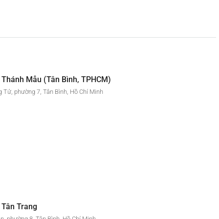
 Thánh Mẫu (Tân Bình, TPHCM)
 Tử, phường 7, Tân Bình, Hồ Chí Minh
 Tân Trang
n, phường 8, Tân Bình, Hồ Chí Minh