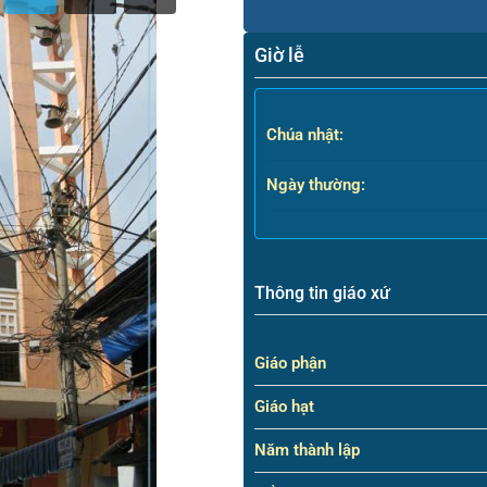
Giờ lễ
Chúa nhật:
Ngày thường:
Thông tin giáo xứ
Giáo phận
Giáo hạt
Năm thành lập