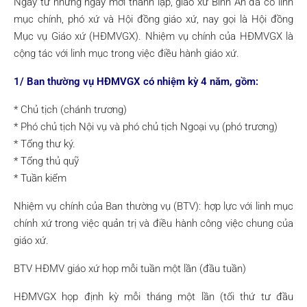
Ngay từ những ngày mới thành lập, giáo xứ Bình An đã có linh
mục chính, phó xứ và Hội đồng giáo xứ, nay gọi là Hội đồng
Mục vụ Giáo xứ (HĐMVGX). Nhiệm vụ chính của HĐMVGX là
cộng tác với linh mục trong việc điều hành giáo xứ.
1/ Ban thường vụ HĐMVGX có nhiệm kỳ 4 năm, gồm:
* Chủ tịch (chánh trương)
* Phó chủ tịch Nội vụ và phó chủ tịch Ngoại vụ (phó trương)
* Tổng thư ký.
* Tổng thủ quỹ
* Tuần kiểm
Nhiệm vụ chính của Ban thường vụ (BTV): hợp lực với linh mục
chính xứ trong việc quản trị và điều hành công việc chung của
giáo xứ.
BTV HĐMV giáo xứ họp mỗi tuần một lần (đầu tuần)
HĐMVGX họp định kỳ mỗi tháng một lần (tối thứ tư đầu