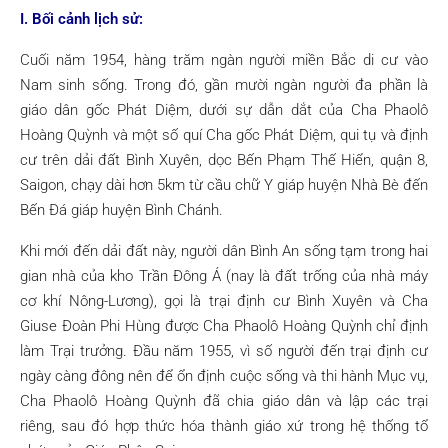
I. Bối cảnh lịch sử:
Cuối năm 1954, hàng trăm ngàn người miền Bắc di cư vào
Nam sinh sống. Trong đó, gần mười ngàn người đa phần là
giáo dân gốc Phát Diệm, dưới sự dẫn dắt của Cha Phaolô
Hoàng Quỳnh và một số quí Cha gốc Phát Diệm, qui tụ và định
cư trên dải đất Bình Xuyên, dọc Bến Phạm Thế Hiển, quận 8,
Saigon, chạy dài hơn 5km từ cầu chữ Y giáp huyện Nhà Bè đến
Bến Đá giáp huyện Bình Chánh.
Khi mới đến dải đất này, người dân Bình An sống tạm trong hai
gian nhà của kho Trần Đông Á (nay là đất trống của nhà máy
cơ khí Nông-Lương), gọi là trại định cư Bình Xuyên và Cha
Giuse Đoàn Phi Hùng được Cha Phaolô Hoàng Quỳnh chỉ định
làm Trại trưởng. Đầu năm 1955, vì số người đến trại định cư
ngày càng đông nên để ổn định cuộc sống và thi hành Mục vụ,
Cha Phaolô Hoàng Quỳnh đã chia giáo dân và lập các trại
riêng, sau đó hợp thức hóa thành giáo xứ trong hệ thống tổ