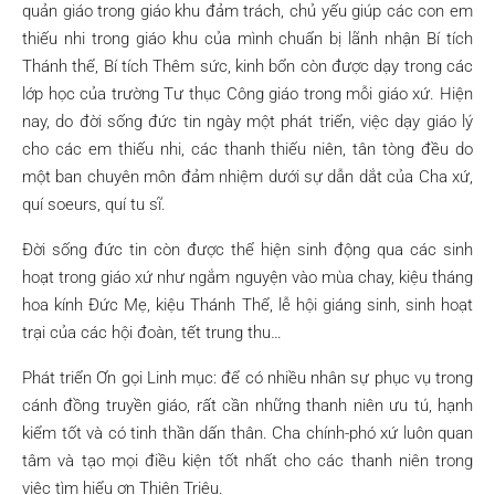
quản giáo trong giáo khu đảm trách, chủ yếu giúp các con em
thiếu nhi trong giáo khu của mình chuẩn bị lãnh nhận Bí tích
Thánh thể, Bí tích Thêm sức, kinh bổn còn được dạy trong các
lớp học của trường Tư thục Công giáo trong mỗi giáo xứ. Hiện
nay, do đời sống đức tin ngày một phát triển, việc dạy giáo lý
cho các em thiếu nhi, các thanh thiếu niên, tân tòng đều do
một ban chuyên môn đảm nhiệm dưới sự dẫn dắt của Cha xứ,
quí soeurs, quí tu sĩ.
Đời sống đức tin còn được thể hiện sinh động qua các sinh
hoạt trong giáo xứ như ngắm nguyện vào mùa chay, kiệu tháng
hoa kính Đức Mẹ, kiệu Thánh Thể, lễ hội giáng sinh, sinh hoạt
trại của các hội đoàn, tết trung thu…
Phát triển Ơn gọi Linh mục: để có nhiều nhân sự phục vụ trong
cánh đồng truyền giáo, rất cần những thanh niên ưu tú, hạnh
kiểm tốt và có tinh thần dấn thân. Cha chính-phó xứ luôn quan
tâm và tạo mọi điều kiện tốt nhất cho các thanh niên trong
việc tìm hiểu ơn Thiên Triệu.