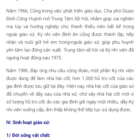
Năm 1966, Cũng trong việc phát triển giáo dục, Cha phó Giuse
Đinh Công Huỳnh mở Trung Tâm Xã Hội, nhằm giúp cai nghiện
ma túy và hướng nghiệp cho thanh thiếu niên bất kể trong
ngoài giáo xứ. Ký nhi viện Bình An cũng được thành lập, tiếp
nhận và nuôi giữ trẻ em trong-ngoài giáo xứ, giúp phụ huynh
yên tâm lao động sản xuất. Trung tâm xã hội và Ký nhi viện đã
ngưng hoạt động sau 1975.
Năm 1986, đáp ứng nhu cầu cộng đoàn, một phần Ký nhi viện
được dùng để làm nhà hài cốt, hơn 1.000 hũ tro cốt của các
gia đình được lưu giữ tại đây. Hiện nay, nhà hài cốt của giáo xứ
đã chuyển về dãy sau của nhà xứ, chờ xây nhà hài cốt mới vì
số lượng hũ tro cốt do các gia đình gởi ngày một nhiều, dãy Ký
nhi viện xuống cấp, ẩm thấp không thể tiếp tục sử dụng được.
IV. Sinh hoạt giáo xứ:
1/ Đời sống vật chất: