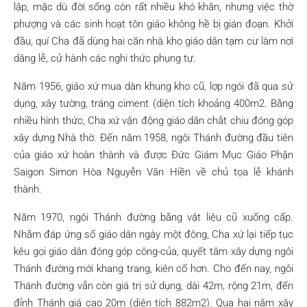
lập, mặc dù đời sống còn rất nhiều khó khăn, nhưng việc thờ
phượng và các sinh hoạt tôn giáo không hề bị gián đoạn. Khởi
đầu, quí Cha đã dùng hai căn nhà kho giáo dân tạm cư làm nơi
dâng lễ, cử hành các nghi thức phụng tự.
Năm 1956, giáo xứ mua dàn khung kho cũ, lợp ngói đã qua sử
dụng, xây tường, tráng ciment (diện tích khoảng 400m2. Bằng
nhiều hình thức, Cha xứ vận động giáo dân chắt chiu đóng góp
xây dựng Nhà thờ. Đến năm 1958, ngôi Thánh đường đầu tiên
của giáo xứ hoàn thành và được Đức Giám Mục Giáo Phận
Saigon Simon Hòa Nguyễn Văn Hiền về chủ tọa lễ khánh
thành.
Năm 1970, ngôi Thánh đường bằng vật liệu cũ xuống cấp.
Nhằm đáp ứng số giáo dân ngày một đông, Cha xứ lại tiếp tục
kêu gọi giáo dân đóng góp công-của, quyết tâm xây dựng ngôi
Thánh đường mới khang trang, kiên cố hơn. Cho đến nay, ngôi
Thánh đường vẫn còn giá trị sử dụng, dài 42m, rộng 21m, đến
đỉnh Thánh giá cao 20m (diện tích 882m2). Qua hai năm xây