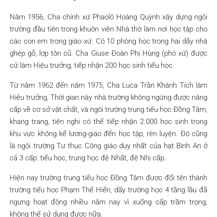
Năm 1956, Cha chính xứ Phaolô Hoàng Quỳnh xây dựng ngôi
trường đầu tiên trong khuôn viên Nhà thờ làm nơi học tập cho
các con em trong giáo xứ. Có 10 phòng học trong hai dãy nhà
ghép gỗ, lợp tôn cũ. Cha Giuse Đoàn Phi Hùng (phó xứ) được
cử làm Hiệu trưởng, tiếp nhận 200 học sinh tiểu học.
Từ năm 1962 đến năm 1975, Cha Luca Trần Khánh Tích làm
Hiệu trưởng, Thời gian này nhà trường không ngừng được nâng
cấp về cơ sở vật chất, và ngôi trường trung tiểu học Đồng Tâm,
khang trang, tiện nghi có thể tiếp nhận 2.000 học sinh trong
khu vực không kể lương-giáo đến học tập, rèn luyện. Đó cũng
là ngôi trường Tư thục Công giáo duy nhất của hạt Bình An ở
cả 3 cấp: tiểu học, trung học đệ Nhất, đệ Nhị cấp.
Hiện nay trường trung tiểu học Đồng Tâm được đổi tên thành
trường tiểu học Phạm Thế Hiển, dãy trường học 4 tầng lầu đã
ngưng hoạt động nhiều năm nay vì xuống cấp trầm trọng,
không thể sử dụng được nữa.