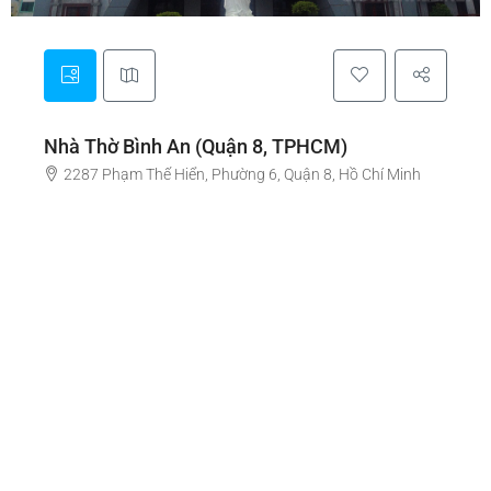
Nhà Thờ Bình An (Quận 8, TPHCM)
2287 Phạm Thế Hiển, Phường 6, Quận 8, Hồ Chí Minh