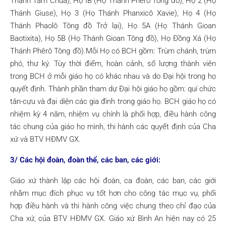
Thánh Tâm Chúa), Họ IB (Họ Thánh Phêrô Tông đồ), Họ 2 (Họ
Thánh Giuse), Họ 3 (Họ Thánh Phanxicô Xavie), Họ 4 (Họ
Thánh Phaolô Tông đồ Trở lại), Họ 5A (Họ Thánh Gioan
Baotixita), Họ 5B (Họ Thánh Gioan Tông đồ), Họ Đồng Xá (Họ
Thánh Phêrô Tông đồ).Mỗi Họ có BCH gồm: Trùm chánh, trùm
phó, thư ký. Tùy thời điểm, hoàn cảnh, số lượng thành viên
trong BCH ở mỗi giáo họ có khác nhau và do Đại hội trong họ
quyết định. Thành phần tham dự Đại hội giáo họ gồm: quí chức
tân-cựu và đại diện các gia đình trong giáo họ. BCH giáo họ có
nhiệm kỳ 4 năm, nhiệm vụ chính là phối hợp, điều hành công
tác chung của giáo họ mình, thi hành các quyết định của Cha
xứ và BTV HĐMV GX.
3/ Các hội đoàn, đoàn thể, các ban, các giới:
Giáo xứ thành lập các hội đoàn, ca đoàn, các ban, các giới
nhằm mục đích phục vụ tốt hơn cho công tác mục vụ, phối
hợp điều hành và thi hành công việc chung theo chỉ đạo của
Cha xứ, của BTV HĐMV GX. Giáo xứ Bình An hiện nay có 25