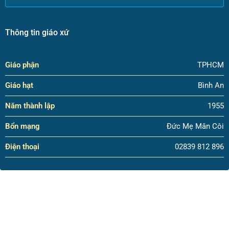
Thông tin giáo xứ
Giáo phận
TPHCM
Giáo hạt
Bình An
Năm thành lập
1955
Bổn mạng
Đức Mẹ Mân Côi
Điện thoại
02839 812 896