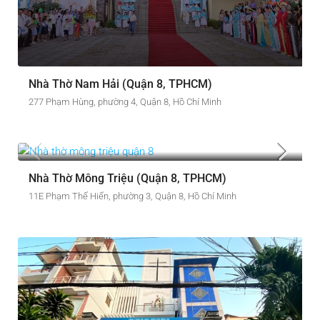
Nhà Thờ Nam Hải (Quận 8, TPHCM)
277 Phạm Hùng, phường 4, Quận 8, Hồ Chí Minh
Nhà Thờ Mông Triệu (Quận 8, TPHCM)
11E Phạm Thế Hiển, phường 3, Quận 8, Hồ Chí Minh