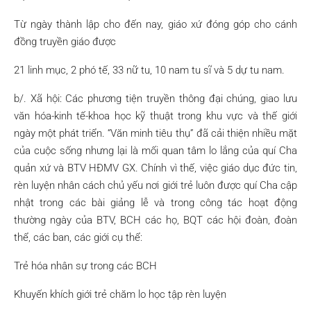
Từ ngày thành lập cho đến nay, giáo xứ đóng góp cho cánh
đồng truyền giáo được
21 linh mục, 2 phó tế, 33 nữ tu, 10 nam tu sĩ và 5 dự tu nam.
b/. Xã hội: Các phương tiện truyền thông đại chúng, giao lưu
văn hóa-kinh tế-khoa học kỹ thuật trong khu vực và thế giới
ngày một phát triển. “Văn minh tiêu thụ” đã cải thiện nhiều mặt
của cuộc sống nhưng lại là mối quan tâm lo lắng của quí Cha
quản xứ và BTV HĐMV GX. Chính vì thế, việc giáo dục đức tin,
rèn luyện nhân cách chủ yếu nơi giới trẻ luôn được quí Cha cập
nhật trong các bài giảng lễ và trong công tác hoạt động
thường ngày của BTV, BCH các họ, BQT các hội đoàn, đoàn
thể, các ban, các giới cụ thể:
Trẻ hóa nhân sự trong các BCH
Khuyến khích giới trẻ chăm lo học tập rèn luyện