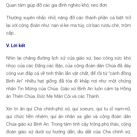
Quan tâm giúp đỡ các gia đình nghèo khó, neo đơn
Thường xuyên nhắc nhở, nâng đỡ các thành phần cá biệt trở
lại với cộng đoàn như: nạn xì-ke ma túy, cờ bạc rượu chè, trộm
cắp…
V. Lời kết
Nhìn lại chặng đường lịch sử của giáo xứ, bao công sức khó
nhọc của các Đấng các Bậc, của cộng đoàn dân Chúa đã dày
công vun đắp cả về tinh thần lẫn vật chất, để rồi từ “cánh đồng
Bình An” nhiều hạt giống đã tỏa đi khắp nơi như một chứng
nhân Tin Mừng của Chúa. Giáo xứ Bình An luôn cảm tạ Hồng
ân Thiên Chúa, Đức Mẹ Mân Côi và các Thánh.
Xin tri ân quí Cha chính-phó xứ, quí soeurs, quí tu sĩ nam-nữ,
quí chức tiền nhiệm, quí ân nhân xa gần và cộng đoàn dân
Chúa giáo xứ Bình An. Trong tâm tình cậy trông phó thác, cộng
đoàn giáo xứ dưới sự hướng dẫn, dìu dắt của Cha chính xứ,