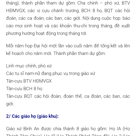
tháng), thành phần tham dự gồm: Cha chính – phó xứ, BTV
HĐMVGX, các vị cựu chánh trương, BCH 8 họ, BQT các hội
đoàn, các ca đoàn, các ban, các giới. Nội dung cuộc họp: báo
cáo mọi sinh hoạt và các khoản thu-chi trong tháng, đề xuất
phương hướng hoạt động trong tháng tới.
Mỗi năm họp Đại hội một lần vào cuối năm để tổng kết và lên
kế hoạch cho năm mới. Thành phần tham dự gồm:
Linh mục chính, phó xứ
Các tu sĩ nam-nữ đang phục vụ trong giáo xứ
Tân-cựu BTV HĐMVGX
Tân-cựu BCH 8 họ
Tân-cựu BQT các hội đoàn, đoàn thể, ca đoàn, các ban, các
giới.
2/ Các giáo họ (giáo khu):
Giáo xứ Bình An được chia thành 8 giáo họ gồm: Họ IA (Họ