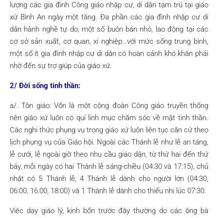
lượng các gia đình Công giáo nhập cư, di dân tạm trú tại giáo
xứ Bình An ngày một tăng. Đa phần các gia đình nhập cư di
dân hành nghề tự do, một số buôn bán nhỏ, lao động tại các
cơ sở sản xuất, cơ quan, xí nghiệp…với mức sống trung bình,
một số ít gia đình nhập cư di dân có hoàn cảnh khó khăn phải
nhờ đến sự trợ giúp của giáo xứ.
2/ Đời sống tinh thần:
a/. Tôn giáo: Vốn là một cộng đoàn Công giáo truyền thống
nên giáo xứ luôn có quí linh mục chăm sóc về mặt tinh thần.
Các nghi thức phụng vụ trong giáo xứ luôn liên tục căn cứ theo
lịch phụng vụ của Giáo hội. Ngoài các Thánh lễ như lễ an táng,
lễ cưới, lễ ngoài giờ theo nhu cầu giáo dân, từ thứ hai đến thứ
bảy, mỗi ngày có hai Thánh lễ sáng-chiều (04:30 và 17:15), chủ
nhật có 5 Thánh lễ, 4 Thánh lễ dành cho người lớn (04:30,
06:00, 16:00, 18:00) và 1 Thánh lễ dành cho thiếu nhi lúc 07:30.
Việc dạy giáo lý, kinh bổn trước đây thường do các ông bà