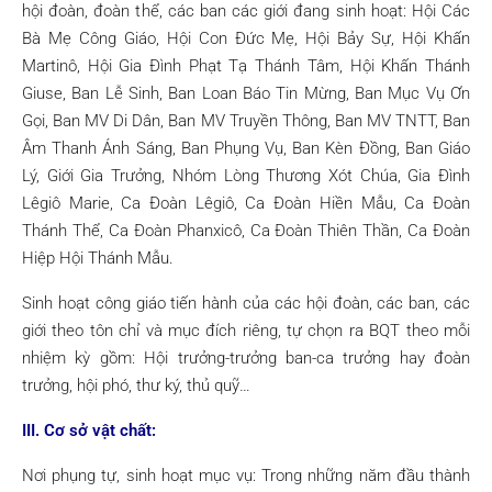
hội đoàn, đoàn thể, các ban các giới đang sinh hoạt: Hội Các
Bà Mẹ Công Giáo, Hội Con Đức Mẹ, Hội Bảy Sự, Hội Khấn
Martinô, Hội Gia Đình Phạt Tạ Thánh Tâm, Hội Khấn Thánh
Giuse, Ban Lễ Sinh, Ban Loan Báo Tin Mừng, Ban Mục Vụ Ơn
Gọi, Ban MV Di Dân, Ban MV Truyền Thông, Ban MV TNTT, Ban
Âm Thanh Ánh Sáng, Ban Phụng Vụ, Ban Kèn Đồng, Ban Giáo
Lý, Giới Gia Trưởng, Nhóm Lòng Thương Xót Chúa, Gia Đình
Lêgiô Marie, Ca Đoàn Lêgiô, Ca Đoàn Hiền Mẫu, Ca Đoàn
Thánh Thể, Ca Đoàn Phanxicô, Ca Đoàn Thiên Thần, Ca Đoàn
Hiệp Hội Thánh Mẫu.
Sinh hoạt công giáo tiến hành của các hội đoàn, các ban, các
giới theo tôn chỉ và mục đích riêng, tự chọn ra BQT theo mỗi
nhiệm kỳ gồm: Hội trưởng-trưởng ban-ca trưởng hay đoàn
trưởng, hội phó, thư ký, thủ quỹ…
III. Cơ sở vật chất:
Nơi phụng tự, sinh hoạt mục vụ: Trong những năm đầu thành