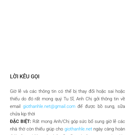
LỜI KÊU GỌI
Giờ lễ và các thông tin có thể bị thay đổi hoặc sai hoặc
thiếu do đó rất mong quý Tu Sĩ, Anh Chị gởi thông tin về
email
giothanhle.net@gmail.com
để được bồ sung, sữa
chửa kịp thời
ĐẶC BIỆT:
Rất mong Anh/Chị góp sức bổ sung giờ lễ các
nhà thờ còn thiếu giúp cho
giothanhle.net
ngày càng hoàn