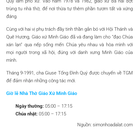
Quý làm phó xứ. Vào năm 1978 và 1982, giáo xứ đã hai đợt
trùng tu nhà thờ, để nơi thừa tự thêm phần tươm tất và xứng
đáng.
Cùng với hai vị phụ trách đầy tinh thần gắn bó với Hội Thánh và
Quê Hương, Giáo xứ Minh Giáo đã và đang làm cho “đạo Chúa
xán lạn” qua nếp sống mến Chúa yêu nhau và hòa mình với
mọi người trong xã hội, đúng với danh xưng Minh Giáo của
mình.
Tháng 9-1991, cha Giuse Tống Ðình Quý được chuyển về TGM
để đảm nhận những công tác mới.
Giờ lễ Nhà Thờ Giáo Xứ Minh Giáo
Ngày thường:
05:00 – 17:15
Chúa nhật:
05:00 – 17:15
Nguồn: simonhoadalat.com