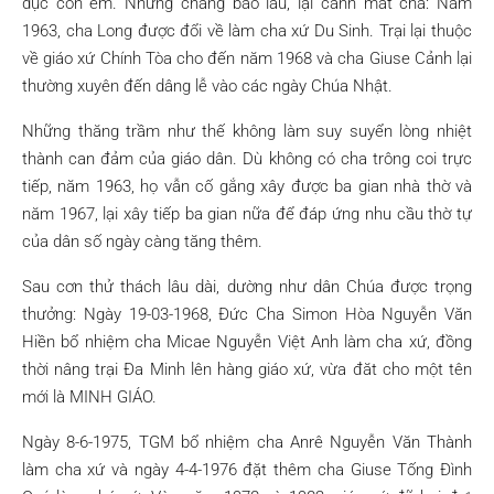
dục con em. Nhưng chẳng bao lâu, lại cảnh mất cha: Năm
1963, cha Long được đổi về làm cha xứ Du Sinh. Trại lại thuộc
về giáo xứ Chính Tòa cho đến năm 1968 và cha Giuse Cảnh lại
thường xuyên đến dâng lễ vào các ngày Chúa Nhật.
Những thăng trầm như thế không làm suy suyển lòng nhiệt
thành can đảm của giáo dân. Dù không có cha trông coi trực
tiếp, năm 1963, họ vẫn cố gắng xây được ba gian nhà thờ và
năm 1967, lại xây tiếp ba gian nữa để đáp ứng nhu cầu thờ tự
của dân số ngày càng tăng thêm.
Sau cơn thử thách lâu dài, dường như dân Chúa được trọng
thưởng: Ngày 19-03-1968, Ðức Cha Simon Hòa Nguyễn Văn
Hiền bổ nhiệm cha Micae Nguyễn Việt Anh làm cha xứ, đồng
thời nâng trại Ða Minh lên hàng giáo xứ, vừa đăt cho một tên
mới là MINH GIÁO.
Ngày 8-6-1975, TGM bổ nhiệm cha Anrê Nguyễn Văn Thành
làm cha xứ và ngày 4-4-1976 đặt thêm cha Giuse Tống Ðình