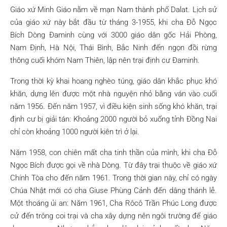
Giáo xứ Minh Giáo nằm về mạn Nam thành phố Dalat. Lịch sử
của giáo xứ này bắt đầu từ tháng 3-1955, khi cha Ðỗ Ngọc
Bích Dòng Ðaminh cùng với 3000 giáo dân gốc Hải Phòng,
Nam Ðịnh, Hà Nội, Thái Bình, Bắc Ninh đến ngọn đồi rừng
thông cuối khóm Nam Thiên, lập nên trại định cư Ðaminh.
Trong thời kỳ khai hoang nghèo túng, giáo dân khắc phục khó
khăn, dựng lên được một nhà nguyện nhỏ bằng ván vào cuối
năm 1956. Ðến năm 1957, vì điều kiện sinh sống khó khăn, trại
định cư bị giải tán: Khoảng 2000 người bỏ xuống tỉnh Ðồng Nai
chỉ còn khoảng 1000 người kiên trì ở lại.
Năm 1958, con chiên mất cha tinh thần của mình, khi cha Ðỗ
Ngọc Bích được gọi về nhà Dòng. Từ đây trại thuộc về giáo xứ
Chính Tòa cho đến năm 1961. Trong thời gian này, chỉ có ngày
Chúa Nhật mới có cha Giuse Phùng Cảnh đến dâng thánh lễ.
Một thoáng ủi an: Năm 1961, Cha Rôcô Trần Phúc Long được
cử đến trông coi trại và cha xây dựng nên ngôi trường để giáo