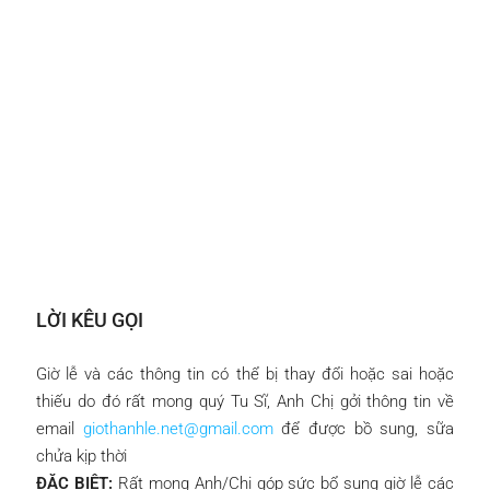
LỜI KÊU GỌI
Giờ lễ và các thông tin có thể bị thay đổi hoặc sai hoặc
thiếu do đó rất mong quý Tu Sĩ, Anh Chị gởi thông tin về
email
giothanhle.net@gmail.com
để được bồ sung, sữa
chửa kịp thời
ĐẶC BIỆT:
Rất mong Anh/Chị góp sức bổ sung giờ lễ các