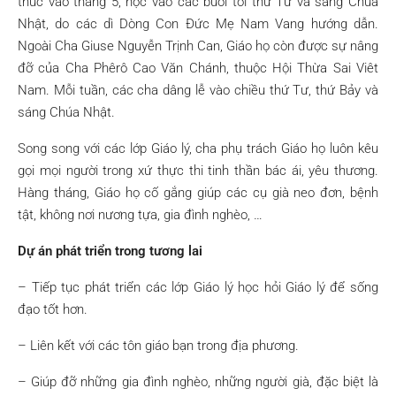
thúc vào tháng 5, học vào các buổi tối thứ Tư và sáng Chúa
Nhật, do các dì Dòng Con Đức Mẹ Nam Vang hướng dẫn.
Ngoài Cha Giuse Nguyễn Trịnh Can, Giáo họ còn được sự nâng
đỡ của Cha Phêrô Cao Văn Chánh, thuộc Hội Thừa Sai Viêt
Nam. Mỗi tuần, các cha dâng lễ vào chiều thứ Tư, thứ Bảy và
sáng Chúa Nhật.
Song song với các lớp Giáo lý, cha phụ trách Giáo họ luôn kêu
gọi mọi người trong xứ thực thi tinh thần bác ái, yêu thương.
Hàng tháng, Giáo họ cố gắng giúp các cụ già neo đơn, bệnh
tật, không nơi nương tựa, gia đình nghèo, …
Dự án phát triển trong tương lai
– Tiếp tục phát triển các lớp Giáo lý học hỏi Giáo lý để sống
đạo tốt hơn.
– Liên kết với các tôn giáo bạn trong địa phương.
– Giúp đỡ những gia đình nghèo, những người già, đặc biệt là