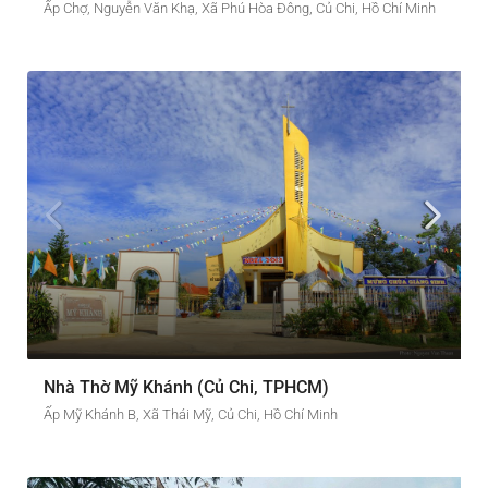
Ấp Chợ, Nguyễn Văn Khạ, Xã Phú Hòa Đông, Củ Chi, Hồ Chí Minh
Nhà Thờ Mỹ Khánh (Củ Chi, TPHCM)
Ấp Mỹ Khánh B, Xã Thái Mỹ, Củ Chi, Hồ Chí Minh