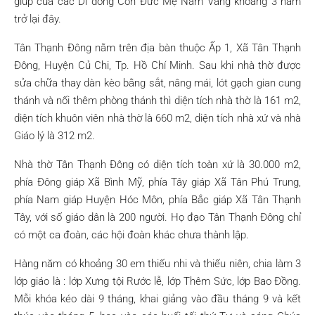
giúp của các Dì dòng Con Đức Mẹ Nam Vang khoảng 3 năm
trở lại đây.
Tân Thạnh Đông nằm trên địa bàn thuộc Ấp 1, Xã Tân Thạnh
Đông, Huyện Củ Chi, Tp. Hồ Chí Minh. Sau khi nhà thờ được
sửa chữa thay dàn kèo bằng sắt, nâng mái, lót gạch gian cung
thánh và nối thêm phòng thánh thì diện tích nhà thờ là 161 m2,
diện tích khuôn viên nhà thờ là 660 m2, diện tích nhà xứ và nhà
Giáo lý là 312 m2.
Nhà thờ Tân Thạnh Đông có diện tích toàn xứ là 30.000 m2,
phía Đông giáp Xã Bình Mỹ, phía Tây giáp Xã Tân Phú Trung,
phía Nam giáp Huyện Hóc Môn, phía Bắc giáp Xã Tân Thạnh
Tây, với số giáo dân là 200 người. Họ đạo Tân Thạnh Đông chỉ
có một ca đoàn, các hội đoàn khác chưa thành lập.
Hàng năm có khoảng 30 em thiếu nhi và thiếu niên, chia làm 3
lớp giáo là : lớp Xưng tội Rước lễ, lớp Thêm Sức, lớp Bao Đồng.
Mỗi khóa kéo dài 9 tháng, khai giảng vào đầu tháng 9 và kết