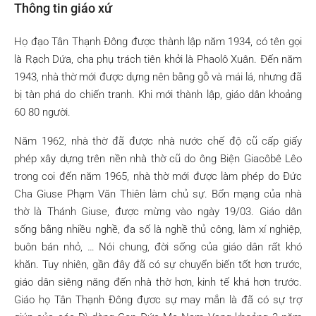
Thông tin giáo xứ
Họ đạo Tân Thạnh Đông được thành lập năm 1934, có tên gọi
là Rạch Dứa, cha phụ trách tiên khởi là Phaolô Xuân. Đến năm
1943, nhà thờ mới được dựng nên bằng gỗ và mái lá, nhưng đã
bị tàn phá do chiến tranh. Khi mới thành lập, giáo dân khoảng
60 80 người.
Năm 1962, nhà thờ đã được nhà nước chế độ cũ cấp giấy
phép xây dựng trên nền nhà thờ cũ do ông Biện Giacôbê Lêo
trong coi đến năm 1965, nhà thờ mới được làm phép do Đức
Cha Giuse Phạm Văn Thiên làm chủ sự. Bổn mạng của nhà
thờ là Thánh Giuse, được mừng vào ngày 19/03. Giáo dân
sống bằng nhiều nghề, đa số là nghề thủ công, làm xí nghiệp,
buôn bán nhỏ, … Nói chung, đời sống của giáo dân rất khó
khăn. Tuy nhiên, gần đây đã có sự chuyển biến tốt hơn trước,
giáo dân siêng năng đến nhà thờ hơn, kinh tế khá hơn trước.
Giáo họ Tân Thạnh Đông đựơc sự may mắn là đã có sự trợ