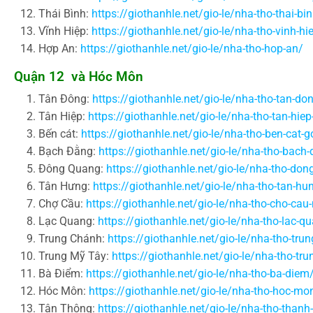
Thái Bình:
https://giothanhle.net/gio-le/nha-tho-thai-b
Vĩnh Hiệp:
https://giothanhle.net/gio-le/nha-tho-vinh-h
Hợp An:
https://giothanhle.net/gio-le/nha-tho-hop-an/
Quận 12 và
Hóc Môn
Tân Đông:
https://giothanhle.net/gio-le/nha-tho-tan-d
Tân Hiệp:
https://giothanhle.net/gio-le/nha-tho-tan-hie
Bến cát:
https://giothanhle.net/gio-le/nha-tho-ben-cat-
Bạch Đằng:
https://giothanhle.net/gio-le/nha-tho-bach
Đông Quang:
https://giothanhle.net/gio-le/nha-tho-do
Tân Hưng:
https://giothanhle.net/gio-le/nha-tho-tan-h
Chợ Cầu:
https://giothanhle.net/gio-le/nha-tho-cho-ca
Lạc Quang:
https://giothanhle.net/gio-le/nha-tho-lac-q
Trung Chánh:
https://giothanhle.net/gio-le/nha-tho-tru
Trung Mỹ Tây:
https://giothanhle.net/gio-le/nha-tho-tr
Bà Điểm:
https://giothanhle.net/gio-le/nha-tho-ba-diem
Hóc Môn:
https://giothanhle.net/gio-le/nha-tho-hoc-mo
Tân Thông:
https://giothanhle.net/gio-le/nha-tho-thanh