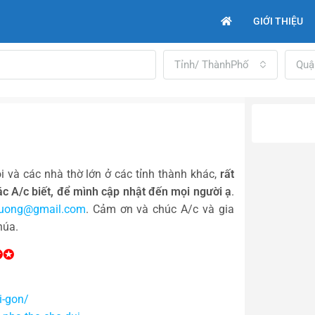
GIỚI THIỆU
Tỉnh/ ThànhPhố
Quậ
i và các nhà thờ lớn ở các tỉnh thành khác,
rất
ác A/c biết, để mình cập nhật đến mọi người ạ
.
huong@gmail.com
. Cảm ơn và chúc A/c và gia
húa.
✪✪
i-gon/