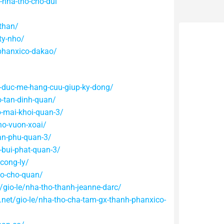
i-nha-tho-cho-dui
/
-than/
ty-nho/
-phanxico-dakao/
ho-duc-me-hang-cuu-giup-ky-dong/
o-tan-dinh-quan/
o-mai-khoi-quan-3/
tho-vuon-xoai/
-an-phu-quan-3/
o-bui-phat-quan-3/
-cong-ly/
tho-cho-quan/
t/gio-le/nha-tho-thanh-jeanne-darc/
e.net/gio-le/nha-tho-cha-tam-gx-thanh-phanxico-