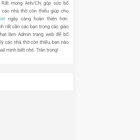
Rất mong Anh/Chị góp sức bổ
ễ các nhà thờ còn thiếu giúp cho
net
ngày càng hoàn thiện hơn.
nh rất cần các bạn trong các giáo
 hạt làm Admin trang web để bổ
lý các nhà thờ còn thiếu, bạn nào
ail mình biết nhé. Trân trọng!