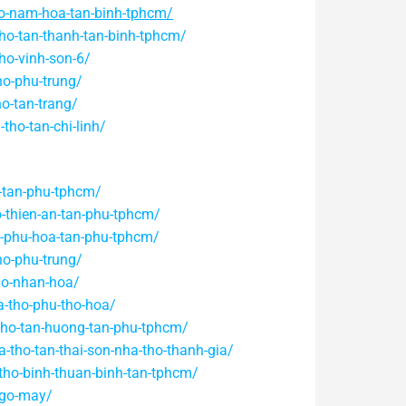
tho-nam-hoa-tan-binh-tphcm/
-tho-tan-thanh-tan-binh-tphcm/
tho-vinh-son-6/
ho-phu-trung/
ho-tan-trang/
-tho-tan-chi-linh/
o-tan-phu-tphcm/
o-thien-an-tan-phu-tphcm/
ho-phu-hoa-tan-phu-tphcm/
ho-phu-trung/
tho-nhan-hoa/
ha-tho-phu-tho-hoa/
-tho-tan-huong-tan-phu-tphcm/
a-tho-tan-thai-son-nha-tho-thanh-gia/
-tho-binh-thuan-binh-tan-tphcm/
o-go-may/