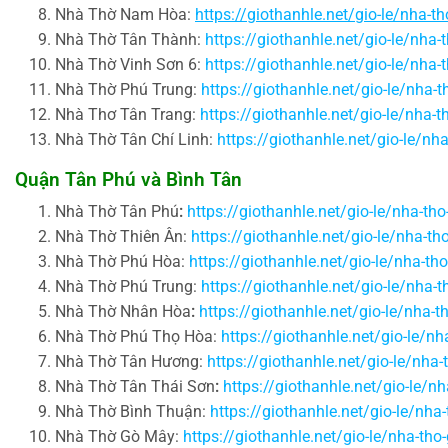
Nhà Thờ Nam Hòa:
https://giothanhle.net/gio-le/nha-
Nhà Thờ Tân Thành:
https://giothanhle.net/gio-le/nha
Nhà Thờ Vinh Sơn 6:
https://giothanhle.net/gio-le/nha-
Nhà Thờ Phú Trung:
https://giothanhle.net/gio-le/nha-t
Nhà Thơ Tân Trang:
https://giothanhle.net/gio-le/nha-t
Nhà Thờ Tân Chí Linh:
https://giothanhle.net/gio-le/nha
Quận Tân Phú và Bình Tân
Nhà Thờ Tân Phú
:
https://giothanhle.net/gio-le/nha-th
Nhà Thờ Thiên Ân:
https://giothanhle.net/gio-le/nha-th
Nhà Thờ Phú Hòa:
https://giothanhle.net/gio-le/nha-t
Nhà Thờ Phú Trung:
https://giothanhle.net/gio-le/nha-t
Nhà Thờ Nhân Hòa
:
https://giothanhle.net/gio-le/nha-
Nhà Thờ Phú Thọ Hòa:
https://giothanhle.net/gio-le/n
Nhà Thờ Tân Hương:
https://giothanhle.net/gio-le/nha
Nhà Thờ Tân Thái Sơn
:
https://giothanhle.net/gio-le/nh
Nhà Thờ Bình Thuận:
https://giothanhle.net/gio-le/nha
Nhà Thờ Gò Mây:
https://giothanhle.net/gio-le/nha-th